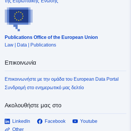
της Ευρωπαϊκής Ένωσης
http://data.europa.eu/eli/reg/2009/
uriRef:
http://data.europa.eu/88u/dataset
a1ba-4275-93e3-324179acee66
Publications Office of the European Union
Law | Data | Publications
Επικοινωνία
Επικοινωνήστε με την ομάδα του European Data Portal
Συνδρομή στο ενημερωτικό μας δελτίο
Ακολουθήστε μας στο
LinkedIn
Facebook
Youtube
Other