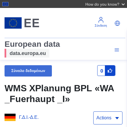
How do you know?
Σύνδεση
European data
data.europa.eu
0
Σύνολο δεδομένων
WMS XPlanung BPL «WA
_Fuerhaupt _I»
Γ.Δ.Ι.-Δ.Ε.
Actions