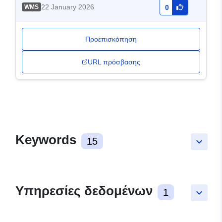
22 January 2026
WMS
0
Προεπισκόπηση
URL πρόσβασης
Keywords
15
keyboard_arrow_down
Υπηρεσίες δεδομένων
1
keyboard_arrow_down