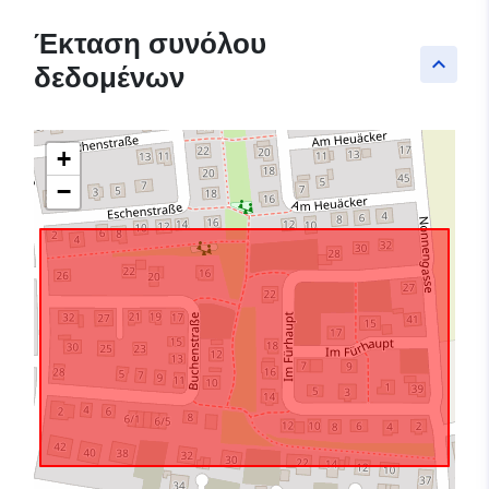
Έκταση συνόλου
keyboard_arrow_up
δεδομένων
+
−