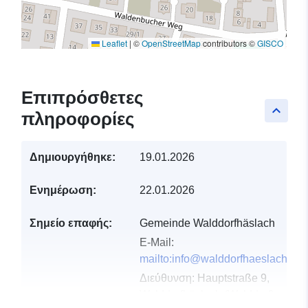
Leaflet
|
©
OpenStreetMap
contributors ©
GISCO
Επιπρόσθετες
keyboard_arrow_up
πληροφορίες
Δημιουργήθηκε:
19.01.2026
Ενημέρωση:
22.01.2026
Σημείο επαφής:
Gemeinde Walddorfhäslach
E-Mail:
mailto:info@walddorfhaeslach.de
Διεύθυνση:
Hauptstraße 9,
Walddorfhäslach (Walddorf),