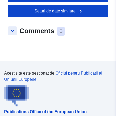
49.1755 ], [ 8.34102,
49.1755 ], [ 8.34102,
Seturi de date similare
49.2567 ] ]
Tip:
Polygon
Comments
keyboard_arrow_down
0
Resursă spațială:
uriRef:
http://data.europa.eu/88u/dataset
2b36-920a-749c-b2fbd260d068
Acest site este gestionat de
Oficiul pentru Publicații al
Uniunii Europene
Publications Office of the European Union