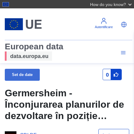
How do you know?
Autentificare
European data
data.europa.eu
0
Set de date
Germersheim -
Înconjurarea planurilor de
dezvoltare în poziție
deschisă a Germersheim