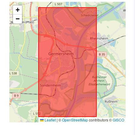
+
−
Leaflet
|
©
OpenStreetMap
contributors ©
GISCO