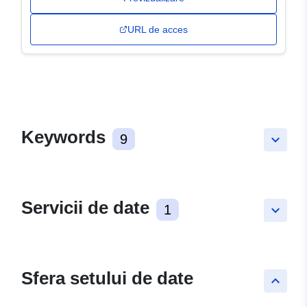
URL de acces
Keywords
9
keyboard_arrow_down
Servicii de date
1
keyboard_arrow_down
Sfera setului de date
keyboard_arrow_up