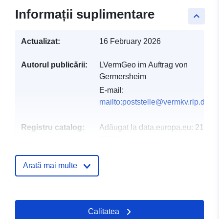
Informații suplimentare
keyboard_arrow_up
Actualizat:
16 February 2026
Autorul publicării:
LVermGeo im Auftrag von
Germersheim
E-mail:
mailto:poststelle@vermkv.rlp.de
Registru catalog:
Adăugat la data.europa.eu:
21 Ma
2026
Informații actualizate la data a.eur
25 April 2026
Arată mai multe
Spațial:
Coordonate:
[ [ 8.34102,
49.2567 ], [ 8.40705,
Calitatea
49.2567 ], [ 8.40705,