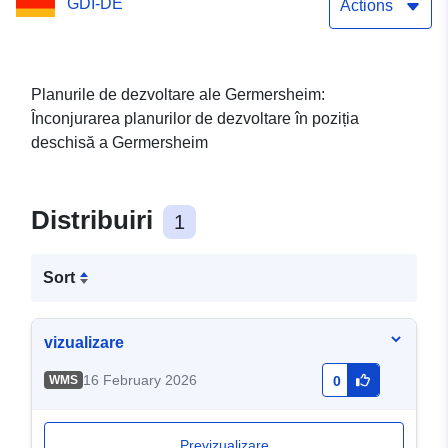
GDI-DE
Actions
Planurile de dezvoltare ale Germersheim:
Înconjurarea planurilor de dezvoltare în poziția
deschisă a Germersheim
Distribuiri
1
Sort
vizualizare
16 February 2026
WMS
0
Previzualizare