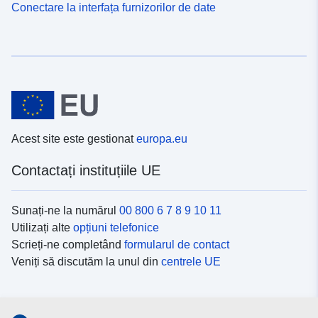
Conectare la interfața furnizorilor de date
Acest site este gestionat
europa.eu
Contactați instituțiile UE
Sunați-ne la numărul
00 800 6 7 8 9 10 11
Utilizați alte
opțiuni telefonice
Scrieți-ne completând
formularul de contact
Veniți să discutăm la unul din
centrele UE
Platformele de comunicare socială