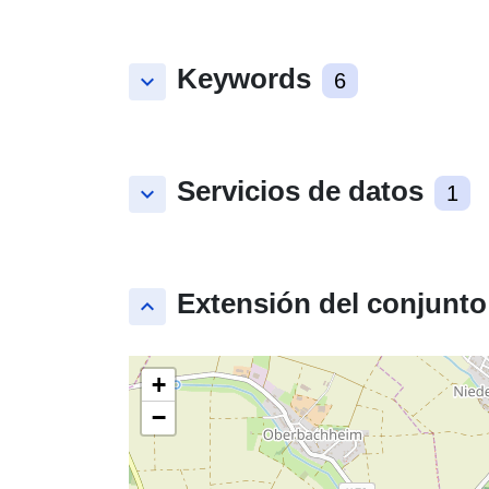
Keywords
keyboard_arrow_down
6
Servicios de datos
keyboard_arrow_down
1
Extensión del conjunto
keyboard_arrow_up
+
−