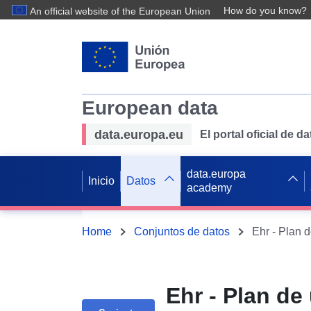
How do you know?
An official website of the European Union
European data
data.europa.eu
El portal oficial de 
data.europa
Inicio
Datos
academy
Home
Conjuntos de datos
Ehr - Plan de