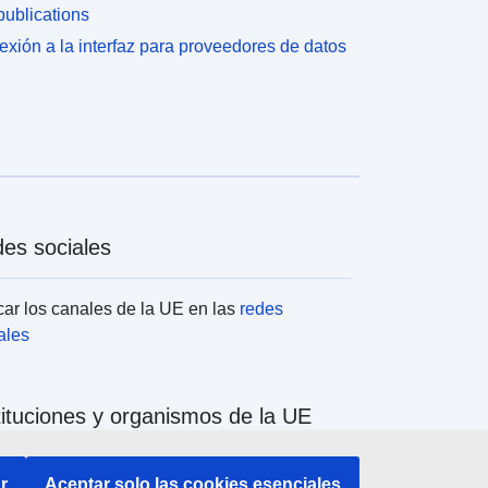
ublications
xión a la interfaz para proveedores de datos
es sociales
ar los canales de la UE en las
redes
ales
tituciones y organismos de la UE
ar todas las instituciones y órganos de la UE
r
Aceptar solo las cookies esenciales