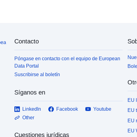
Contacto
Sob
pea
Nues
Póngase en contacto con el equipo de European
Data Portal
Bole
Suscribirse al boletín
Otr
Síganos en
EU 
LinkedIn
Facebook
Youtube
EU 
Other
EU r
EU 
Cuestiones jurídicas