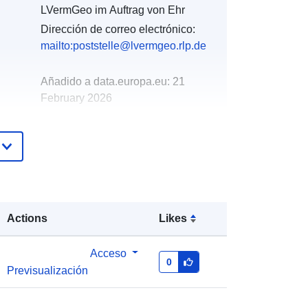
LVermGeo im Auftrag von Ehr
Dirección de correo electrónico:
mailto:poststelle@lvermgeo.rlp.de
Añadido a data.europa.eu:
21
February 2026
Actualizado en data.europa.eu:
02
August 2026
Coordenadas:
[ [ 7.77242, 50.2466 ],
[ 7.79168, 50.2466 ], [ 7.79168,
50.2312 ], [ 7.77242, 50.2312 ], [
Actions
Likes
7.77242, 50.2466 ] ]
Tipo:
Polygon
Acceso
0
Previsualización
http://data.europa.eu/88u/dataset/9a
ad1643-cd53-712e-c9dc-
cf211fcadc9c