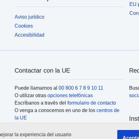
EU p
Cone
Aviso jurídico
Cookies
Accesibilidad
Contactar con la UE
Red
Puede llamarnos al
00 800 6 7 8 9 10 11
Busc
O utilizar otras
opciones telefónicas
soci
Escríbanos a través del
formulario de contacto
O venga a conocernos en uno de los
centros de
la UE
Ins
jorar la experiencia del usuario
Busc
Acepta