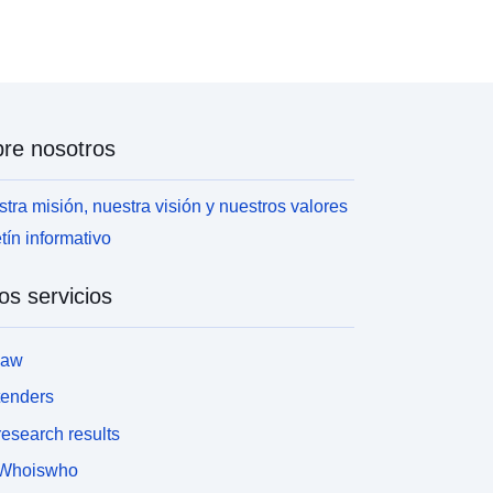
re nosotros
tra misión, nuestra visión y nuestros valores
tín informativo
os servicios
law
tenders
esearch results
Whoiswho