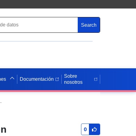
Search
Sobre
nes
Documentación
nosotros
n, 6. Actualización, municipio local Ehr
ón
0