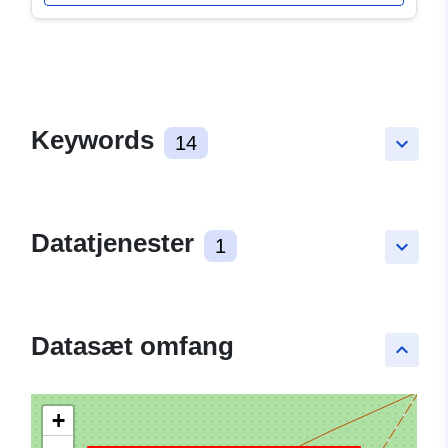
Keywords
14
keyboard_arrow_down
Datatjenester
1
keyboard_arrow_down
Datasæt omfang
keyboard_arrow_up
+