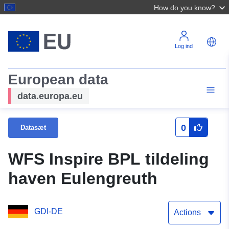
How do you know?
Log ind
European data
data.europa.eu
0
Datasæt
WFS Inspire BPL tildeling
haven Eulengreuth
GDI-DE
Actions