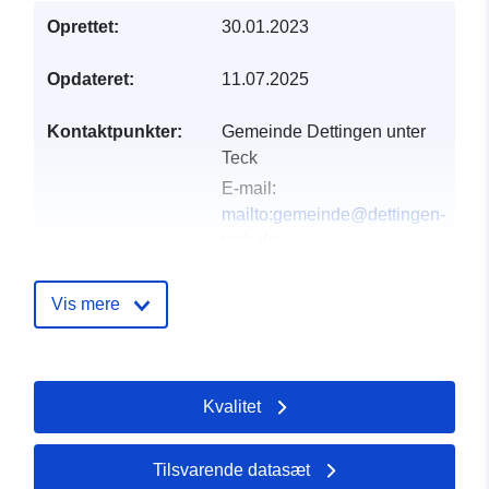
Oprettet:
30.01.2023
Opdateret:
11.07.2025
Kontaktpunkter:
Gemeinde Dettingen unter
Teck
E-mail:
mailto:gemeinde@dettingen-
teck.de
Adresse:
Schulstraße 4,
Dettingen unter Teck, 73265,
Vis mere
Deutschland
Webadresse:
http://www.dettingen-teck.de
Kvalitet
Fortegnelse over
Tilføjet til data.europa.eu:
21
kataloger:
February 2026
Tilsvarende datasæt