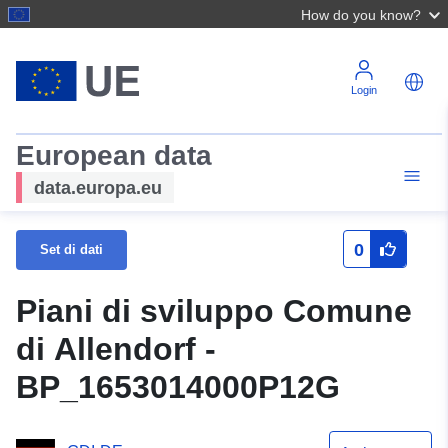
How do you know?
Login
European data
data.europa.eu
0
Set di dati
Piani di sviluppo Comune
di Allendorf -
BP_1653014000P12G