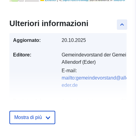
Ulteriori informazioni
keyboard_arrow_up
Aggiornato:
20.10.2025
Editore:
Gemeindevorstand der Gemeinde
Allendorf (Eder)
E-mail:
mailto:gemeindevorstand@allendo
eder.de
Registro del
Aggiunta a data.europa.eu:
21
catalogo:
February 2026
Aggiornato su data.europa.eu:
Mostra di più
02 August 2026