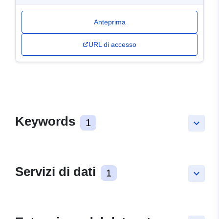
Anteprima
URL di accesso
Keywords
1
keyboard_arrow_down
Servizi di dati
1
keyboard_arrow_down