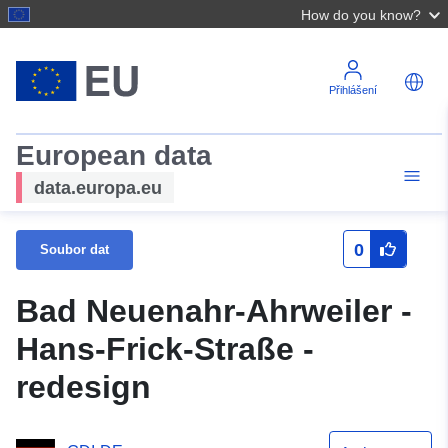
How do you know?
Přihlášení
European data
data.europa.eu
0
Soubor dat
Bad Neuenahr-Ahrweiler -
Hans-Frick-Straße -
redesign