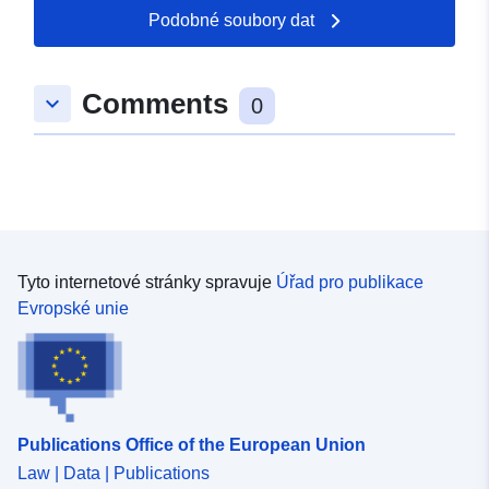
50.5447 ] ]
Podobné soubory dat
Typ:
Polygon
Comments
keyboard_arrow_down
uriRef:
http://data.europa.eu/88u/dataset/
0
d400-351d-0b3e-c8a41ccd882a
Tyto internetové stránky spravuje
Úřad pro publikace
Evropské unie
Publications Office of the European Union
Law | Data | Publications