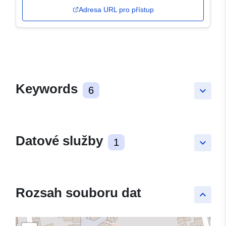
Adresa URL pro přístup
Keywords
6
keyboard_arrow_down
Datové služby
1
keyboard_arrow_down
Rozsah souboru dat
keyboard_arrow_up