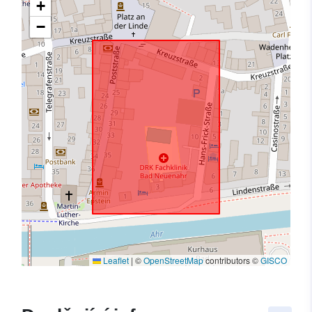
+
−
Leaflet
|
©
OpenStreetMap
contributors ©
GISCO