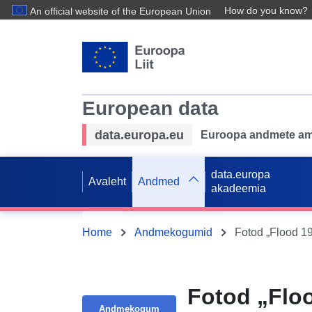
How do you know?
An official website of the European Union
European data
data.europa.eu
Euroopa andmete ame
data.europa
Avaleht
Andmed
akadeemia
Home
Andmekogumid
Fotod „Flood 19
Fotod „Floo
Andmekogum