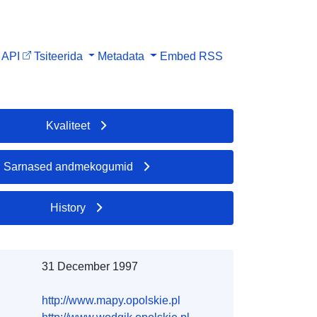
API
Tsiteerida
Metadata
Embed
RSS
Kvaliteet
Sarnased andmekogumid
History
31 December 1997
http://www.mapy.opolskie.pl