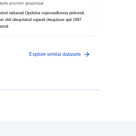
pole provintsi geoportaal
otod näitavad Opolskie vojevoodkonna piirkondi,
is olid üleujutatud sajandi üleujutuse ajal 1997.
astal.
arrow_forward
Explore similar datasets