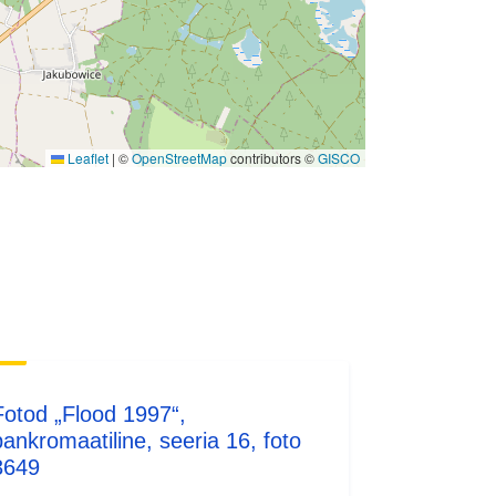
Leaflet
|
©
OpenStreetMap
contributors ©
GISCO
Fotod „Flood 1997“,
pankromaatiline, seeria 16, foto
3649