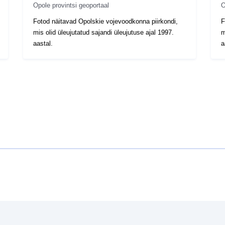
Opole provintsi geoportaal
O
Fotod näitavad Opolskie vojevoodkonna piirkondi,
F
mis olid üleujutatud sajandi üleujutuse ajal 1997.
m
aastal.
a