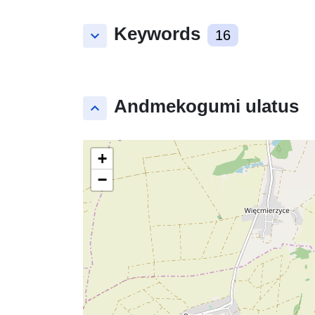
Keywords
keyboard_arrow_down
16
Andmekogumi ulatus
keyboard_arrow_up
+
−