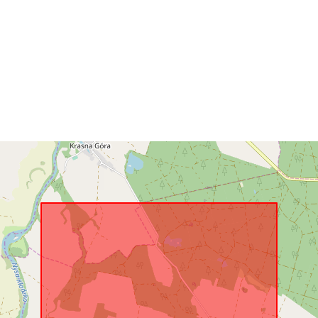
Vastab:
Päritolu :
Identifikaator
uriRef:
Tüüp: