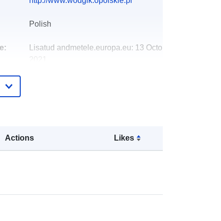
http://www.wodgik.opolskie.pl
Polish
e:
Lisatud andmetele.europa.eu:
13 October
2021
Ajakohastatud veebisaidil Data.europa.eu:
09 July 2022
Koordinaadid:
[ [ 17.4752, 50.5985 ],
[ 17.4752, 50.6231 ], [ 17.5322,
50.6231 ], [ 17.5322, 50.5985 ], [
Actions
Likes
17.4752, 50.5985 ] ]
Tüüp:
Polygon