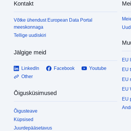
Kontakt
Mei
Meie
Võtke ühendust European Data Portal
meeskonnaga
Uudi
Tellige uudiskiri
Mu
Jälgige meid
EU 
LinkedIn
Facebook
Youtube
EU 
Other
EU r
EU 
Õigusküsimused
EU p
Andm
Õigusteave
Küpsised
Juurdepääsetavus