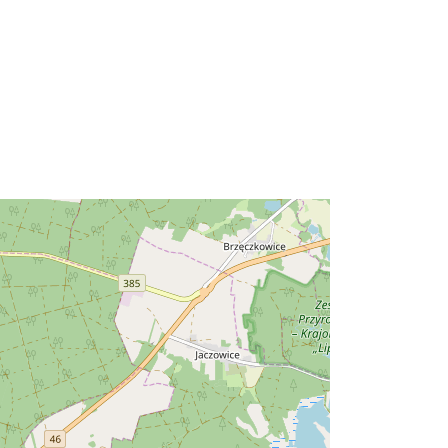
2180
Zdjęcia lotnicze terenów zalanych
powodzią dostępne są w skali 1:26
000. Da...
id:
brak danych
http://data.europa.eu/88u/dataset/9b
7b1fd6-8f8e-4abf-a966-
9f8a517041f2
Ressurss:
http://inspire.ec.europa.eu/metadata-
codelist/ResourceType/dataset