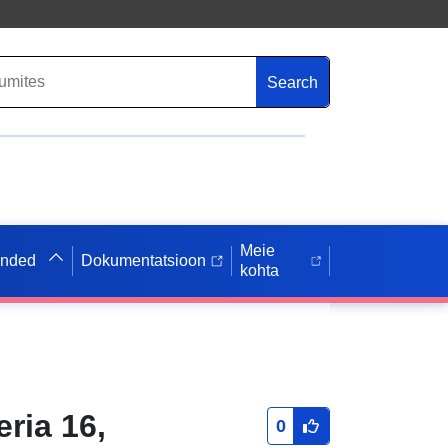
Search
Meie
anded
Dokumentatsioon
kohta
ria 16,
0