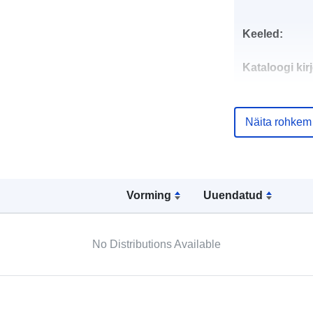
Keeled:
Kataloogi kirj
Näita rohkem
Geograafiline
ulatus:
Vorming
Uuendatud
No Distributions Available
Ruumiline
vahend: