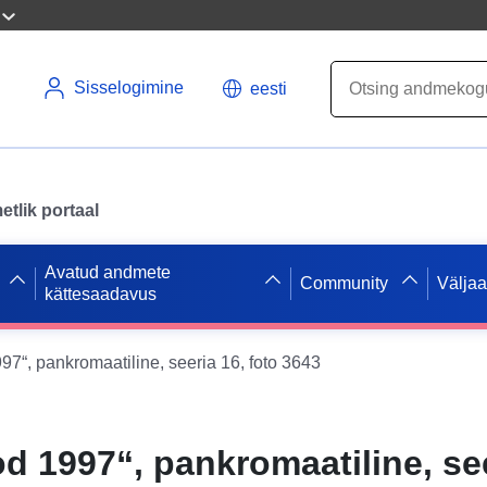
Sisselogimine
eesti
tlik portaal
Avatud andmete
Community
Välja
kättesaadavus
97“, pankromaatiline, seeria 16, foto 3643
d 1997“, pankromaatiline, see