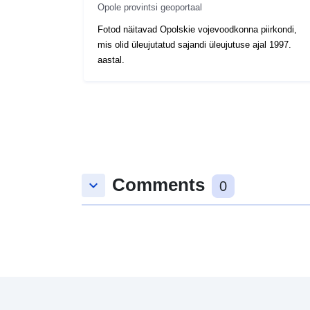
Opole provintsi geoportaal
Fotod näitavad Opolskie vojevoodkonna piirkondi,
mis olid üleujutatud sajandi üleujutuse ajal 1997.
aastal.
Comments
keyboard_arrow_down
0