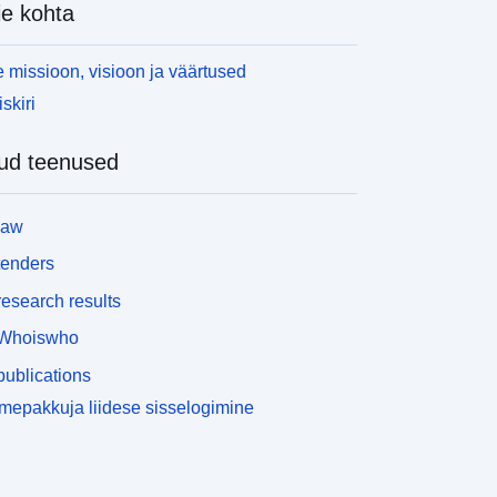
e kohta
 missioon, visioon ja väärtused
skiri
ud teenused
law
tenders
esearch results
Whoiswho
ublications
epakkuja liidese sisselogimine