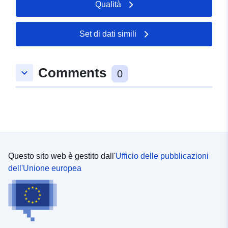
Qualità
Tipo:
Polygon
Set di dati simili
uriRef:
http://data.europa.eu/88u/dataset
f2e1-f690-8162-8621190573d3
Comments
keyboard_arrow_down
0
Questo sito web è gestito dall'
Ufficio delle pubblicazioni
dell'Unione europea