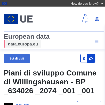
How do you know?
Login
European data
data.europa.eu
0
Set di dati
Piani di sviluppo Comune
di Willingshausen - BP
_634026 _2074 _001 _001