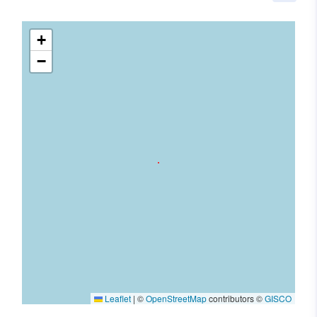
+
−
Leaflet
|
©
OpenStreetMap
contributors ©
GISCO