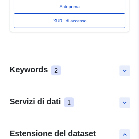
Anteprima
URL di accesso
Keywords
2
keyboard_arrow_down
Servizi di dati
1
keyboard_arrow_down
Estensione del dataset
keyboard_arrow_up