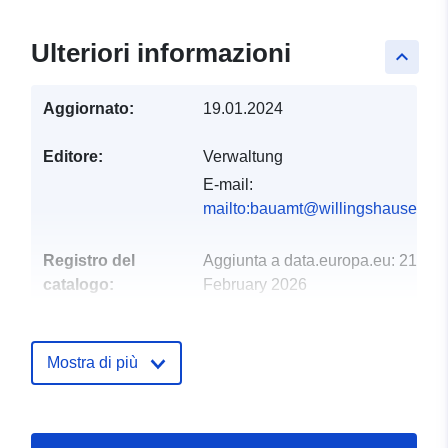
Ulteriori informazioni
keyboard_arrow_up
Aggiornato:
19.01.2024
Editore:
Verwaltung
E-mail:
mailto:bauamt@willingshausen.de
Registro del
Aggiunta a data.europa.eu:
21
catalogo:
February 2026
Aggiornato su data.europa.eu:
02 August 2026
Mostra di più
Spaziale:
Coordinate:
[ [ 4.51126, 0 ], [
4.51126, 0 ], [ 4.51126, 0 ], [
4.51126, 0 ], [ 4.51126, 0 ] ]