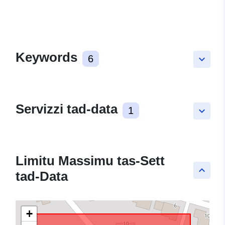
Keywords
6
keyboard_arrow_down
Servizzi tad-data
1
keyboard_arrow_down
Limitu Massimu tas-Sett
keyboard_arrow_up
tad-Data
+