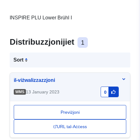
INSPIRE PLU Lower Brühl I
Distribuzzjonijiet
1
Sort
il-viżwalizzazzjoni
13 January 2023
WMS
0
Previżjoni
URL tal-Aċċess