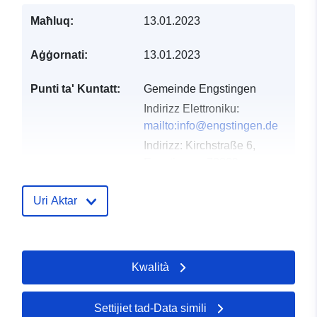
Maħluq:
13.01.2023
Aġġornati:
13.01.2023
Punti ta' Kuntatt:
Gemeinde Engstingen
Indirizz Elettroniku:
mailto:info@engstingen.de
Indirizz:
Kirchstraße 6,
Engstingen, 72829,
Deutschland
URL:
Uri Aktar
http://www.engstingen.de
Reġistru tal-
Miżjud ma’ data.europa.eu:
Kwalità
Katalgu:
21 February 2026
Aġġornat fuq data.europa.eu:
02 August 2026
Settijiet tad-Data simili