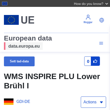
How do you know?
Illoggjar
European data
data.europa.eu
0
Sett tad-data
WMS INSPIRE PLU Lower
Brühl I
GDI-DE
Actions