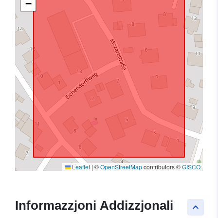
−
Leaflet
|
©
OpenStreetMap
contributors ©
GISCO
Informazzjoni Addizzjonali
keyboard_arrow_up