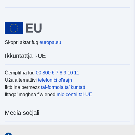
Skopri aktar fuq
europa.eu
Ikkuntattja l-UE
Ċemplilna fuq
00 800 6 7 8 9 10 11
Uża alternattivi
telefoniċi oħrajn
Iktbilna permezz
tal-formola ta’ kuntatt
Iltaqa’ magħna f’wieħed
miċ-ċentri tal-UE
Media soċjali
Fittex mezzi
tal-media soċjali tal-UE