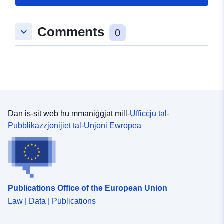
Spazjali:
Koordinati:
[ [ 9.2874652,
Comments
keyboard_arrow_down
48.3895576 ], [ 9.2891283,
0
48.3895576 ], [ 9.2891283,
48.3883261 ], [ 9.2874652,
48.3883261 ], [ 9.2874652,
48.3895576 ] ]
Tip:
Polygon
Dan is-sit web hu mmaniġġjat mill-
Uffiċċju tal-
uriRef:
http://data.europa.eu/88u/dataset
Pubblikazzjonijiet tal-Unjoni Ewropea
e7ff-4094-8348-0103eff490d3
Publications Office of the European Union
Law | Data | Publications