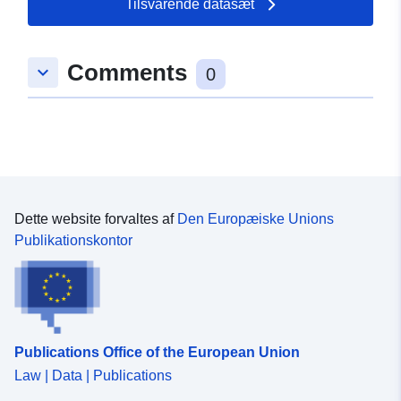
Tilsvarende datasæt
49.8019 ] ]
Type:
Polygon
Comments
keyboard_arrow_down
0
uriRef:
http://data.europa.eu/88u/dataset
c02b-d925-73e1-366392e489cb
Dette website forvaltes af
Den Europæiske Unions
Publikationskontor
Publications Office of the European Union
Law | Data | Publications