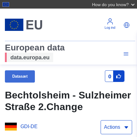
How do you know?
Log ind
European data
data.europa.eu
0
Datasæt
Bechtolsheim - Sulzheimer
Straße 2.Change
GDI-DE
Actions