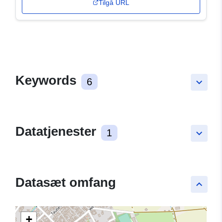
Tilgå URL
Keywords
6
keyboard_arrow_down
Datatjenester
1
keyboard_arrow_down
Datasæt omfang
keyboard_arrow_up
+