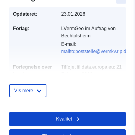
Opdateret:
23.01.2026
Forlag:
LVermGeo im Auftrag von
Bechtolsheim
E-mail:
mailto:poststelle@vermkv.rlp.de
Fortegnelse over
Tilføjet til data.europa.eu:
21
kataloger:
February 2026
Opdateret på data.europa.eu:
02 August 2026
Vis mere
Fysiske:
Koordinater:
[ [ 8.19098,
49.8019 ], [ 8.20716,
Kvalitet
49.8019 ], [ 8.20716,
49.7982 ], [ 8.19098,
49.7982 ], [ 8.19098,