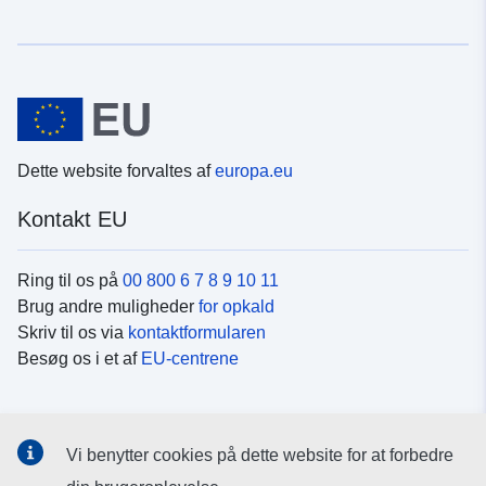
Dette website forvaltes af
europa.eu
Kontakt EU
Ring til os på
00 800 6 7 8 9 10 11
Brug andre muligheder
for opkald
Skriv til os via
kontaktformularen
Besøg os i et af
EU-centrene
Sociale medier
Vi benytter cookies på dette website for at forbedre
Søg efter EU's sider på
sociale medier