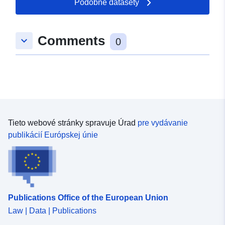
Podobné datasety
49.8019 ] ]
Typ:
Polygon
Comments
keyboard_arrow_down
0
uriRef:
http://data.europa.eu/88u/dataset
c02b-d925-73e1-366392e489cb
Tieto webové stránky spravuje Úrad
pre vydávanie
publikácií Európskej únie
Publications Office of the European Union
Law | Data | Publications