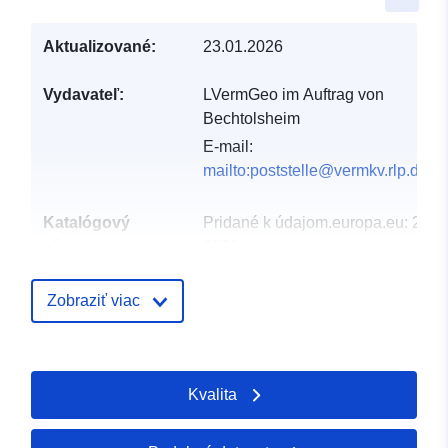
Aktualizované:
23.01.2026
Vydavateľ:
LVermGeo im Auftrag von
Bechtolsheim
E-mail:
mailto:poststelle@vermkv.rlp.de
Katalógový
Pridané k údajom.europa.eu:
21 F
záznam:
2026
Aktualizované na základe údajov.
02 August 2026
Zobraziť viac
Zemepisné
Súradnice:
[ [ 8.19098,
pokrytie:
49.8019 ], [ 8.20716,
Kvalita
49.8019 ], [ 8.20716,
49.7982 ], [ 8.19098,
49.7982 ], [ 8.19098,