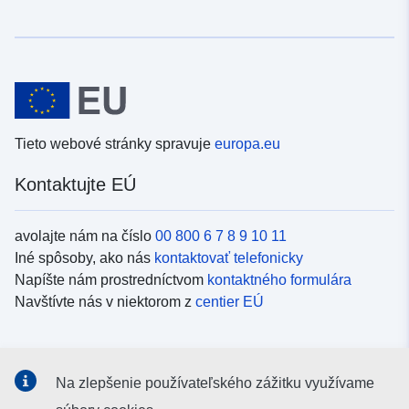
Tieto webové stránky spravuje
europa.eu
Kontaktujte EÚ
avolajte nám na číslo
00 800 6 7 8 9 10 11
Iné spôsoby, ako nás
kontaktovať telefonicky
Napíšte nám prostredníctvom
kontaktného formulára
Navštívte nás v niektorom z
centier EÚ
Sociálne médiá
Na zlepšenie používateľského zážitku využívame
Kanály EÚ na
sociálnych médiách