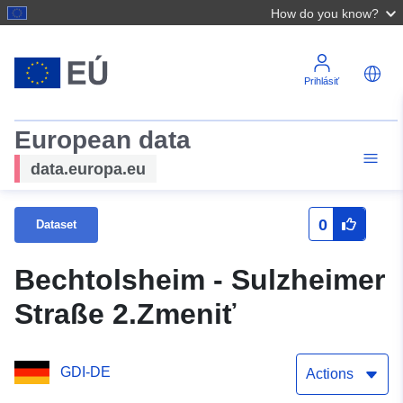
How do you know?
Prihlásiť
European data
data.europa.eu
0
Dataset
Bechtolsheim - Sulzheimer
Straße 2.Zmeniť
GDI-DE
Actions