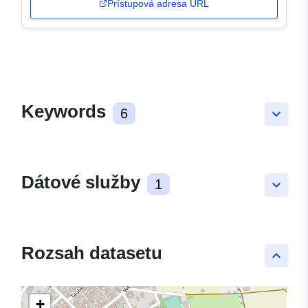
Prístupová adresa URL
Keywords
6
keyboard_arrow_down
Dátové služby
1
keyboard_arrow_down
Rozsah datasetu
keyboard_arrow_up
+