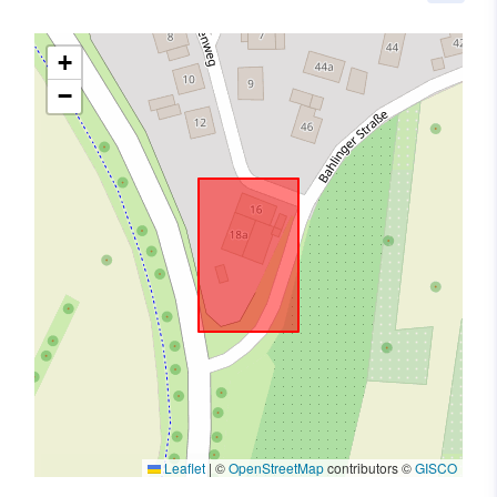
+
−
Leaflet
|
©
OpenStreetMap
contributors ©
GISCO