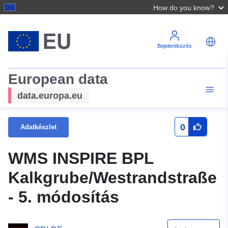
How do you know?
Bejelentkezés
European data
data.europa.eu
0
Adatkészlet
WMS INSPIRE BPL
Kalkgrube/Westrandstraße
- 5. módosítás