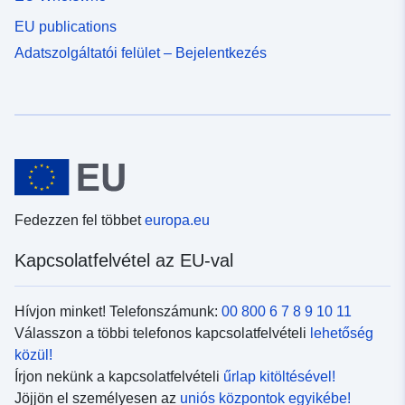
EU publications
Adatszolgáltatói felület – Bejelentkezés
Fedezzen fel többet
europa.eu
Kapcsolatfelvétel az EU-val
Hívjon minket! Telefonszámunk:
00 800 6 7 8 9 10 11
Válasszon a többi telefonos kapcsolatfelvételi
lehetőség
közül!
Írjon nekünk a kapcsolatfelvételi
űrlap kitöltésével!
Jöjjön el személyesen az
uniós központok egyikébe!