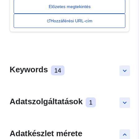
Előzetes megtekintés
Hozzáférési URL-cím
Keywords
14
keyboard_arrow_down
Adatszolgáltatások
1
keyboard_arrow_down
Adatkészlet mérete
keyboard_arrow_up