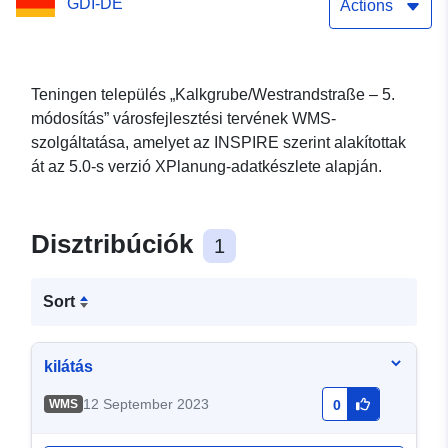
GDI-DE
Actions
Teningen település „Kalkgrube/Westrandstraße – 5.
módosítás” városfejlesztési tervének WMS-
szolgáltatása, amelyet az INSPIRE szerint alakítottak
át az 5.0-s verzió XPlanung-adatkészlete alapján.
Disztribúciók
1
Sort
kilátás
12 September 2023
WMS
0