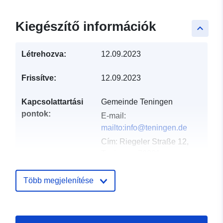
Kiegészítő információk
keyboard_arrow_up
Létrehozva:
12.09.2023
Frissítve:
12.09.2023
Kapcsolattartási
Gemeinde Teningen
pontok:
E-mail:
mailto:info@teningen.de
Cím:
Riegeler Straße 12,
Teningen, 79331,
Deutschland
URL:
http://www.teningen.de
Több megjelenítése
Katalógus-
Hozzáadva a data.europa.eu-hoz:
nyilvántartás:
21 February 2026