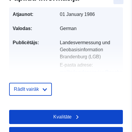
Atjaunot:
01 January 1986
Valodas:
German
Publicētājs:
Landesvermessung und
Geobasisinformation
Brandenburg (LGB)
E-pasta adrese:
mailto:kundenservice@geobasis-
bb.de
Rādīt vairāk
Kataloga
Pievienots data.europa.eu:
19 Jan
ieraksts:
2026
Jaunākā informācija par Data.euro
Kvalitāte
02 August 2026