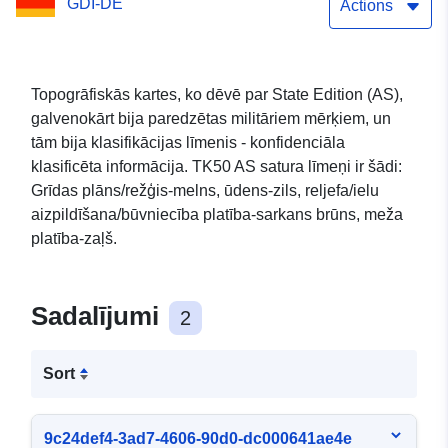
GDI-DE
Actions
Topogrāfiskās kartes, ko dēvē par State Edition (AS),
galvenokārt bija paredzētas militāriem mērķiem, un
tām bija klasifikācijas līmenis - konfidenciāla
klasificēta informācija. TK50 AS satura līmeņi ir šādi:
Grīdas plāns/režģis-melns, ūdens-zils, reljefa/ielu
aizpildīšana/būvniecība platība-sarkans brūns, meža
platība-zaļš.
Sadalījumi
2
Sort
9c24def4-3ad7-4606-90d0-dc000641ae4e