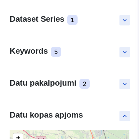
Dataset Series
1
keyboard_arrow_down
Keywords
5
keyboard_arrow_down
Datu pakalpojumi
2
keyboard_arrow_down
Datu kopas apjoms
keyboard_arrow_up
+