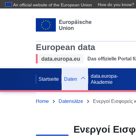
How do you know?
An official website of the European Union
European data
data.europa.eu
Das offizielle Portal
data.europa-
Startseite
Daten
Akademie
Home
Datensätze
Ενεργοί Εισφ