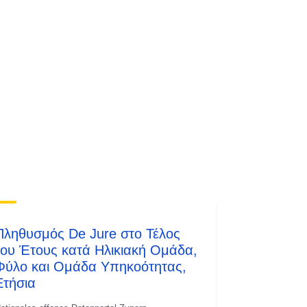
ec9b5bcced1e
Πληθυσμός De Jure στο Τέλος
του Έτους κατά Ηλικιακή Ομάδα,
Φύλο και Ομάδα Υπηκοότητας,
Ετήσια