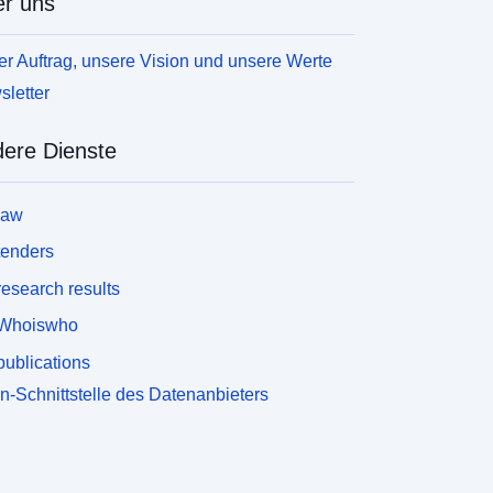
r uns
r Auftrag, unsere Vision und unsere Werte
letter
ere Dienste
law
tenders
esearch results
Whoiswho
ublications
n-Schnittstelle des Datenanbieters