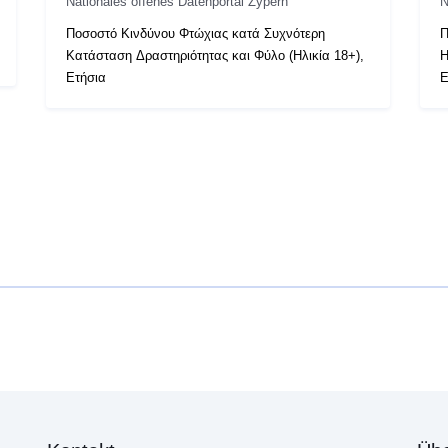
Nationales offenes Datenportal Zypern
N
Ποσοστό Κινδύνου Φτώχιας κατά Συχνότερη
Π
Κατάσταση Δραστηριότητας και Φύλο (Ηλικία 18+),
Η
Ετήσια
Ε