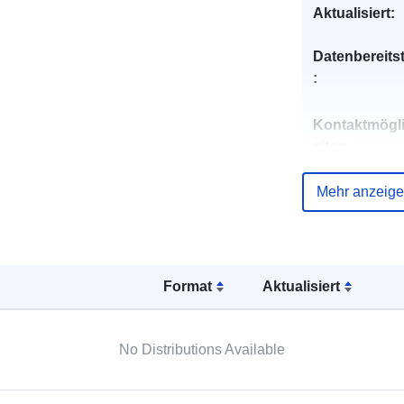
Aktualisiert:
Datenbereitst
:
Kontaktmögl
eiten:
Mehr anzeig
Verzeichnis 
Kataloge:
Format
Aktualisiert
Identifikatore
No Distributions Available
uriRef: