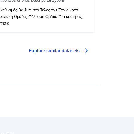
ationales offenes Datenportal Zypern
ληθυσμός De Jure στο Τέλος του Έτους κατά
λικιακή Ομάδα, Φύλο και Ομάδα Υπηκοότητας,
τήσια
arrow_forward
Explore similar datasets