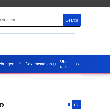
Search
Über
ichungen
Dokumentation
uns
ίο
0