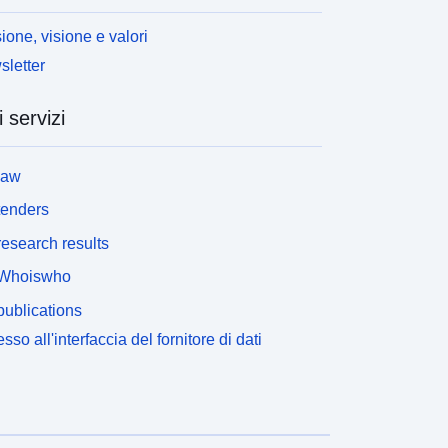
ione, visione e valori
letter
i servizi
law
tenders
esearch results
Whoiswho
ublications
sso all'interfaccia del fornitore di dati