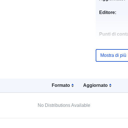
Editore:
Punti di conta
Mostra di più
Registro del
catalogo:
Formato
Aggiornato
Identificatori:
No Distributions Available
uriRef: