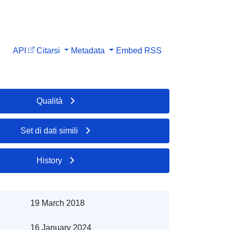
API
Citarsi
Metadata
Embed
RSS
Qualità
Set di dati simili
History
19 March 2018
16 January 2024