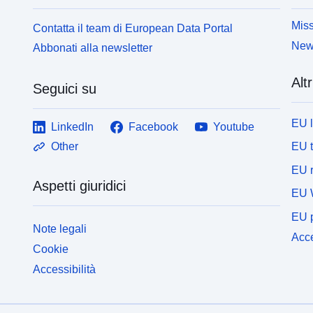
Miss
Contatta il team di European Data Portal
News
Abbonati alla newsletter
Altr
Seguici su
EU 
LinkedIn
Facebook
Youtube
EU 
Other
EU r
Aspetti giuridici
EU 
EU p
Note legali
Acce
Cookie
Accessibilità