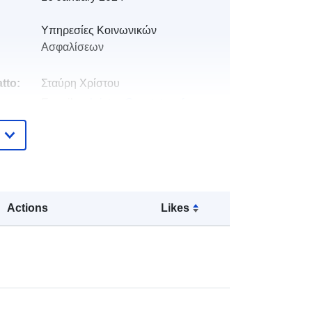
Υπηρεσίες Κοινωνικών
Ασφαλίσεων
tto:
Σταύρη Χρίστου
E-mail:
schristou@cystat.mof.gov.cy
Aggiunta a data.europa.eu:
06 May
2026
Aggiornato su data.europa.eu:
07
August 2026
Actions
Likes
9c6277dc-ca77-4511-99a5-
ec9b5bcced1e
http://data.europa.eu/88u/dataset/9c
6277dc-ca77-4511-99a5-
ec9b5bcced1e