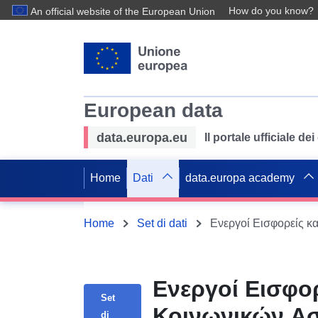
How do you know?
An official website of the European Union
European data
data.europa.eu
Il portale ufficiale de
Home
Dati
data.europa academy
Home
Set di dati
Ενεργοί Εισφορ
Set
Κοινωνικών Ασ
di