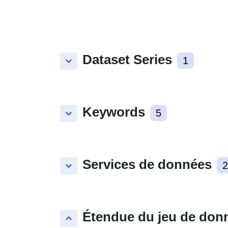
Dataset Series
keyboard_arrow_down
1
Keywords
keyboard_arrow_down
5
Services de données
keyboard_arrow_down
2
Étendue du jeu de don
keyboard_arrow_up