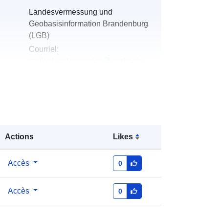
Landesvermessung und
Geobasisinformation Brandenburg
(LGB)
Courriel:
mailto:kundenservice@geobasis-
bb.de
u du
Ajoutée à data.europa.eu:
19
January 2026
Mise à jour sur data.europa.eu:
02
August 2026
Actions
Likes
Coordonnées:
[ [ 13.49, 51.49 ], [
Accès
0
13.74, 51.49 ], [ 13.74, 51.33 ], [
13.49, 51.33 ], [ 13.49, 51.49 ] ]
Accès
0
Type:
Polygon