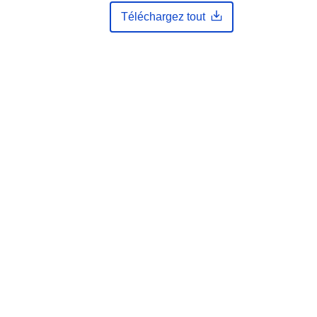
Eine Auskunft über die Herkunft der
Téléchargez tout
Daten erhalten Sie per Anfrage an
die E...
s:
https://registry.gdi-
de.org/id/de.bb.metadata/9ca72d28-
5f10-4b52-867e-b9b317d5de2a
http://data.europa.eu/88u/dataset/9c
a72d28-5f10-4b52-867e-
b9b317d5de2a
e
unknown
n: