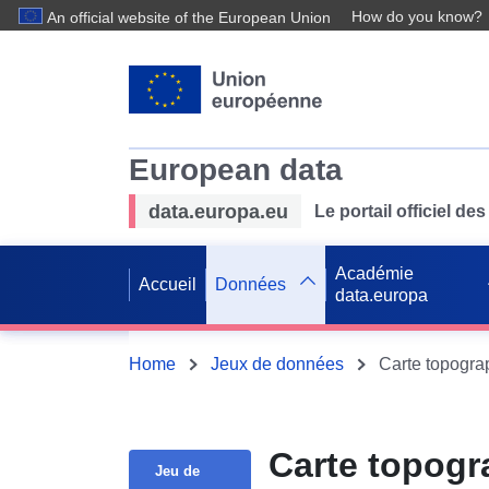
How do you know?
An official website of the European Union
European data
data.europa.eu
Le portail officiel 
Académie
Accueil
Données
data.europa
Home
Jeux de données
Carte topogra
Jeu de