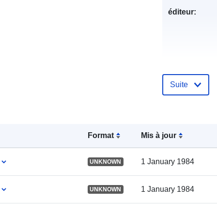
éditeur:
Suite
Compte rend
catalogue:
Format
Mis à jour
spatial:
1 January 1984
UNKNOWN
1 January 1984
UNKNOWN