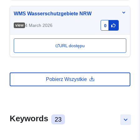
WMS Wasserschutzgebiete NRW
4 March 2026
view
0
URL dostępu
Pobierz Wszystkie
Keywords
23
keyboard_arrow_down