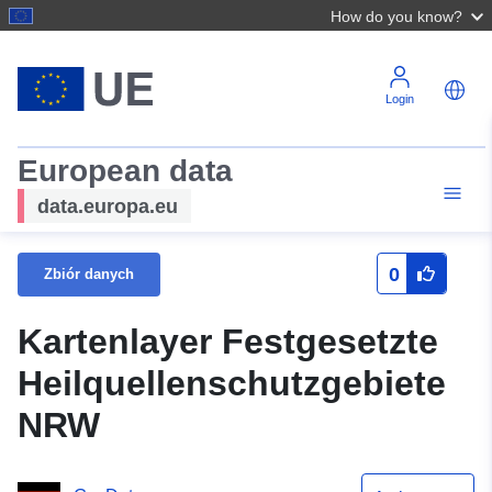
How do you know?
Login
European data
data.europa.eu
0
Zbiór danych
Kartenlayer Festgesetzte
Heilquellenschutzgebiete
NRW