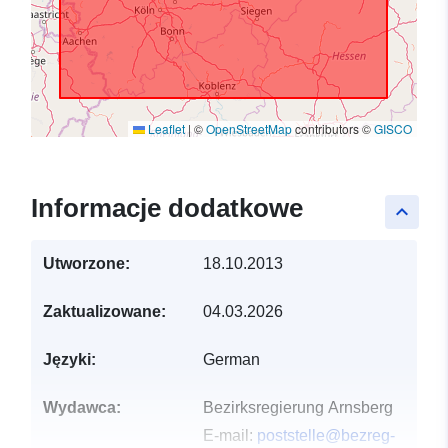
Leaflet
|
©
OpenStreetMap
contributors ©
GISCO
Informacje dodatkowe
keyboard_arrow_up
Utworzone:
18.10.2013
Zaktualizowane:
04.03.2026
Języki:
German
Wydawca:
Bezirksregierung Arnsberg
E-mail:
poststelle@bezreg-