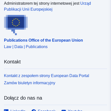
Administratorem tej strony internetowej jest
Urząd
Typ:
Polygon
Publikacji Unii Europejskiej
Identyfikatory:
9CC3CD19-0477-45CF-
9764-200CF9857066
uriRef:
http://data.europa.eu/88u/dataset
Publications Office of the European Union
0477-45cf-9764-200cf9857066
Law | Data | Publications
Typ:
Zasób:
http://inspire.ec.europa.eu/metadat
Kontakt
codelist/ResourceType/dataset
Kontakt z zespołem strony European Data Portal
Zamów biuletyn informacyjny
Dołącz do nas na