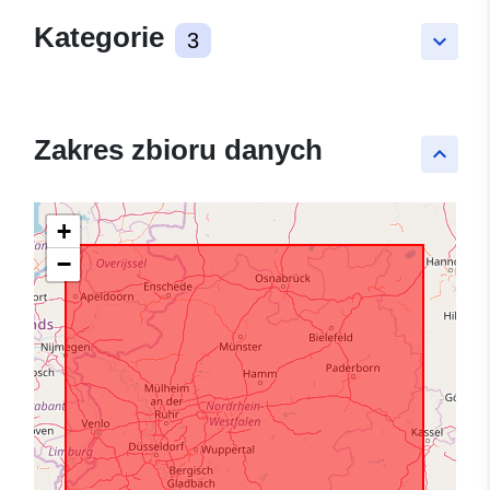
Kategorie
3
keyboard_arrow_down
Zakres zbioru danych
keyboard_arrow_up
+
−