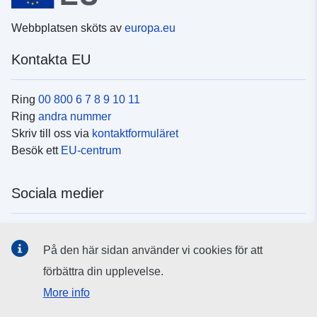
Webbplatsen sköts av
europa.eu
Kontakta EU
Ring
00 800 6 7 8 9 10 11
Ring
andra nummer
Skriv till oss via
kontaktformuläret
Besök ett
EU-centrum
Sociala medier
Hitta oss i
sociala medier
På den här sidan använder vi cookies för att
förbättra din upplevelse.
EU:s institutioner och organ
More info