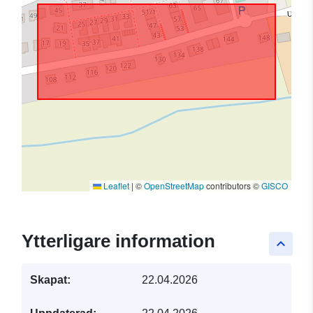
Leaflet
|
©
OpenStreetMap
contributors ©
GISCO
Ytterligare information
keyboard_arrow_up
Skapat:
22.04.2026