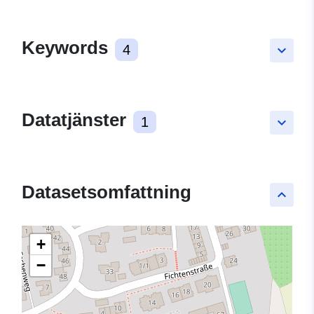
Keywords
4
keyboard_arrow_down
Datatjänster
1
keyboard_arrow_down
Datasetsomfattning
keyboard_arrow_up
+
−