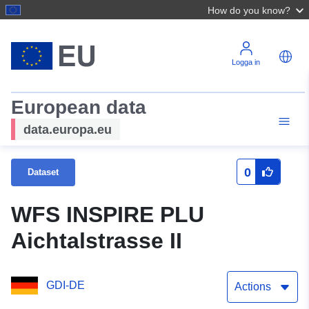
How do you know?
Logga in
European data
data.europa.eu
0
Dataset
WFS INSPIRE PLU
Aichtalstrasse II
GDI-DE
Actions