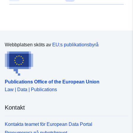
48.6430951 ], [ 9.035524,
48.6421299 ], [ 9.0318763,
48.6421299 ], [ 9.0318763,
48.6430951 ] ]
Typ:
Polygon
Webbplatsen sköts av
EU:s publikationsbyrå
Anpassat efter:
Resurs:
http://data.europa.eu/eli/reg/2009/
uriRef:
http://data.europa.eu/88u/dataset
fb40-49ba-b2dd-667033373e7f
Publications Office of the European Union
Law | Data | Publications
Kontakt
Kontakta teamet för European Data Portal
Prenumerera på nyhetsbrevet