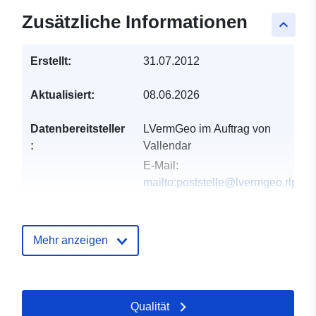
Zusätzliche Informationen
keyboard_arrow_up
Erstellt:
31.07.2012
Aktualisiert:
08.06.2026
Datenbereitsteller
LVermGeo im Auftrag von
:
Vallendar
E-Mail:
mailto:poststelle@lvermgeo.rlp.de
Verzeichnis der
Zu data.europa.eu hinzugefügt:
Kataloge:
24 January 2026
Mehr anzeigen
Aktualisiert auf data.europa.eu:
02 August 2026
Qualität
Gebiet:
Koordinaten:
[ [ 7.63133,