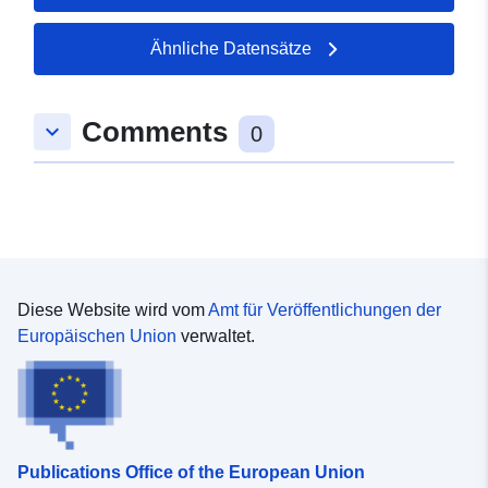
50.401 ], [ 7.63487, 50.401 ],
[ 7.63487, 50.4001 ], [
Ähnliche Datensätze
7.63133, 50.4001 ], [
7.63133, 50.401 ] ]
Comments
Typ:
Polygon
keyboard_arrow_down
0
uriRef:
http://data.europa.eu/88u/dataset/
2b95-0002-8222-d66cbd630c35
Diese Website wird vom
Amt für Veröffentlichungen der
Europäischen Union
verwaltet.
Publications Office of the European Union