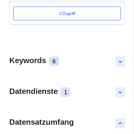
Zugriff
Keywords
6
keyboard_arrow_down
Datendienste
1
keyboard_arrow_down
Datensatzumfang
keyboard_arrow_up