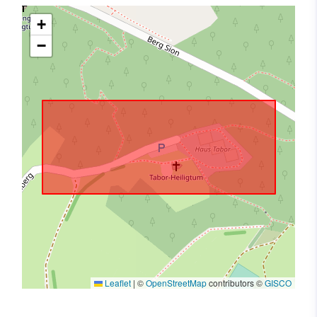
+
−
Leaflet
|
©
OpenStreetMap
contributors ©
GISCO