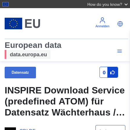
How do you know?
Anmelden
European data
data.europa.eu
0
Datensatz
INSPIRE Download Service
(predefined ATOM) für
Datensatz Wächterhaus /
Hühnerberg