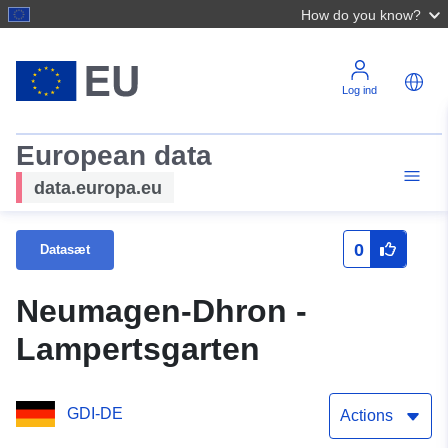
How do you know?
Log ind
European data
data.europa.eu
0
Datasæt
Neumagen-Dhron -
Lampertsgarten
GDI-DE
Actions