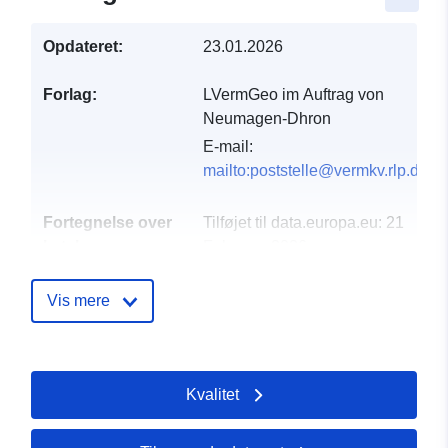
Opdateret:
23.01.2026
Forlag:
LVermGeo im Auftrag von
Neumagen-Dhron
E-mail:
mailto:poststelle@vermkv.rlp.de
Fortegnelse over
Tilføjet til data.europa.eu:
21
kataloger:
February 2026
Opdateret på data.europa.eu:
02 August 2026
Vis mere
Fysiske:
Koordinater:
[ [ 6.89604,
49.8523 ], [ 6.89785,
Kvalitet
49.8523 ], [ 6.89785,
49.8482 ], [ 6.89604,
49.8482 ], [ 6.89604,