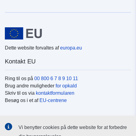
Dette website forvaltes af
europa.eu
Kontakt EU
Ring til os på
00 800 6 7 8 9 10 11
Brug andre muligheder
for opkald
Skriv til os via
kontaktformularen
Besøg os i et af
EU-centrene
Sociale medier
Vi benytter cookies på dette website for at forbedre
Søg efter EU's sider på
sociale medier