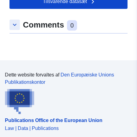
Tilsvarende datasæt
49.8523 ] ]
Type:
Polygon
Comments
keyboard_arrow_down
0
uriRef:
http://data.europa.eu/88u/dataset
223a-115b-0aa2-8da026cf7d35
Dette website forvaltes af
Den Europæiske Unions
Publikationskontor
Publications Office of the European Union
Law | Data | Publications