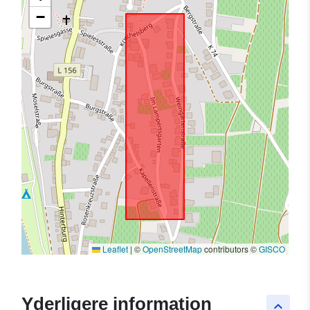
−
Leaflet
|
©
OpenStreetMap
contributors ©
GISCO
Yderligere information
keyboard_arrow_up