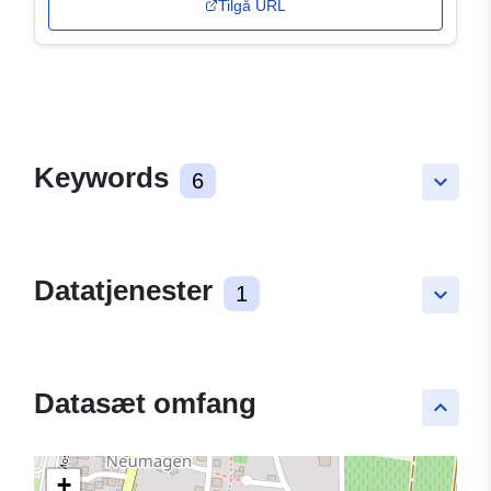
Tilgå URL
Keywords
6
keyboard_arrow_down
Datatjenester
1
keyboard_arrow_down
Datasæt omfang
keyboard_arrow_up
+