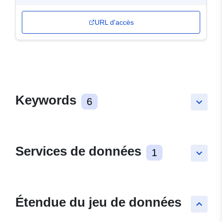
URL d'accès
Keywords
6
keyboard_arrow_down
Services de données
1
keyboard_arrow_down
Étendue du jeu de données
keyboard_arrow_up