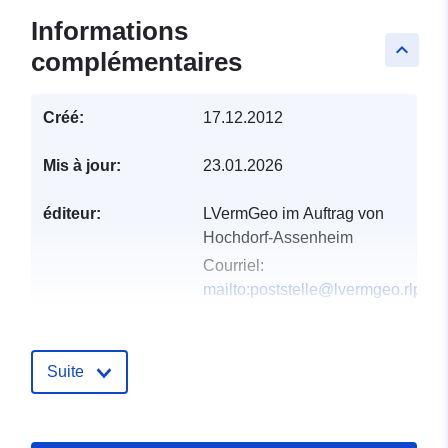
Informations
keyboard_arrow_up
complémentaires
Créé:
17.12.2012
Mis à jour:
23.01.2026
éditeur:
LVermGeo im Auftrag von
Hochdorf-Assenheim
Courriel:
mailto:poststelle@lvermgeo.rlp.de
Compte rendu du
Ajoutée à data.europa.eu:
21
catalogue:
February 2026
Suite
Mise à jour sur data.europa.eu:
02 August 2026