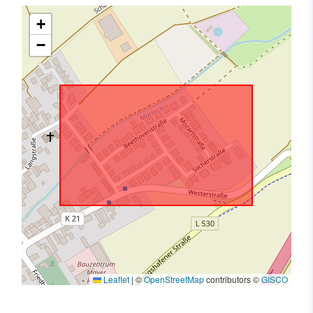
+
−
Leaflet
|
©
OpenStreetMap
contributors ©
GISCO