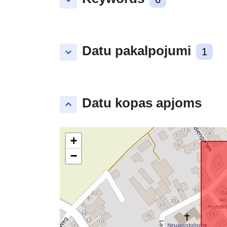
keyboard_arrow_down
Datu pakalpojumi
keyboard_arrow_down
1
Datu kopas apjoms
keyboard_arrow_up
+
−