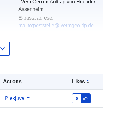
LVermGeo im Auftrag von Hochdorf-
Assenheim
E-pasta adrese:
mailto:poststelle@lvermgeo.rlp.de
Pievienots data.europa.eu:
21 February
2026
Jaunākā informācija par Data.europa.eu:
02 August 2026
Actions
Likes
Koordinātes:
[ [ 8.28755, 49.4265 ], [
ta:
8.29346, 49.4265 ], [ 8.29346,
49.4241 ], [ 8.28755, 49.4241 ], [
Piekļuve
0
8.28755, 49.4265 ] ]
Tips:
Polygon
http://data.europa.eu/88u/dataset/9cf
b3bb2-e40a-0002-6b9f-