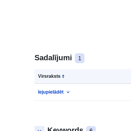
Sadalījumi
1
Virsraksts
lejupielādēt
Keywords
6