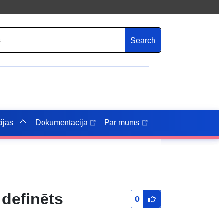
Search
ijas
Dokumentācija
Par mums
 definēts
0