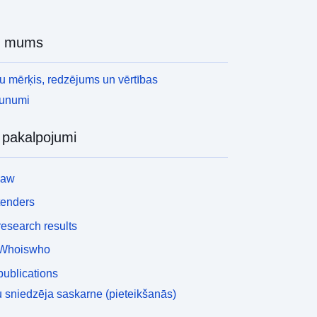
r mums
 mērķis, redzējums un vērtības
aunumi
i pakalpojumi
law
tenders
esearch results
Whoiswho
ublications
 sniedzēja saskarne (pieteikšanās)