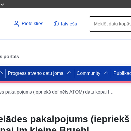
Pieteikties
latviešu
s portāls
Progress atvērto datu jomā
Community
Publikāc
INSPIRE lejupielādes pakalpojums (iepriekš definēts ATOM) datu kopai Im kleine Bruehl
elādes pakalpojums (iepriekš
ai Im kleine Bruehl