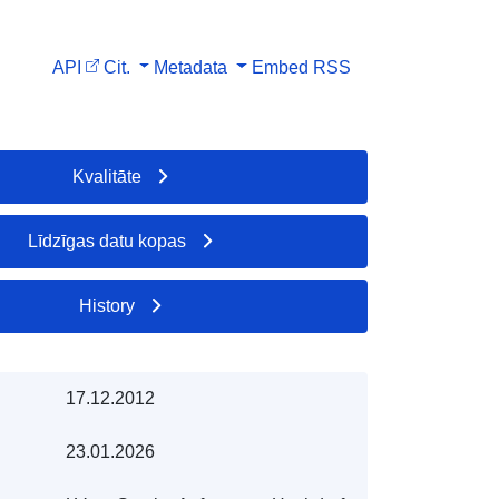
API
Cit.
Metadata
Embed
RSS
Kvalitāte
Līdzīgas datu kopas
History
17.12.2012
23.01.2026