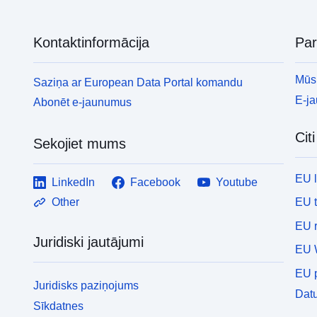
Kontaktinformācija
Pa
Mūsu
Saziņa ar European Data Portal komandu
E-j
Abonēt e-jaunumus
Cit
Sekojiet mums
EU 
LinkedIn
Facebook
Youtube
EU 
Other
EU r
Juridiski jautājumi
EU 
EU p
Juridisks paziņojums
Datu
Sīkdatnes