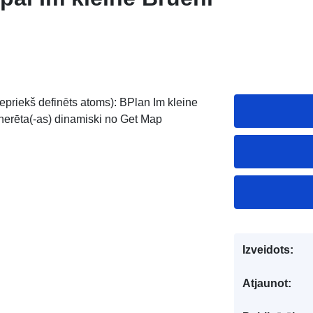
priekš definēts atoms): BPlan Im kleine
ģenerēta(-as) dinamiski no Get Map
Izveidots:
Atjaunot: