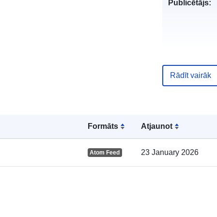
Publicētājs:
Kataloga
Rādīt vairāk
ieraksts:
Formāts
Atjaunot
Ģeogrāfiskā
atrašanās vie
23 January 2026
Atom Feed
uriRef: