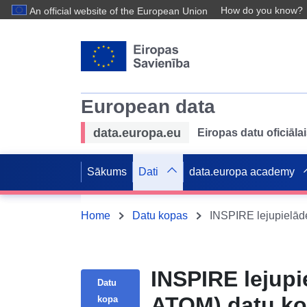
How do you know?
An official website of the European Union
European data
data.europa.eu
Eiropas datu oficiālai
Sākums
Dati
data.europa academy
Home
Datu kopas
INSPIRE lejupi
Datu
ATOM) datu kop
kopa