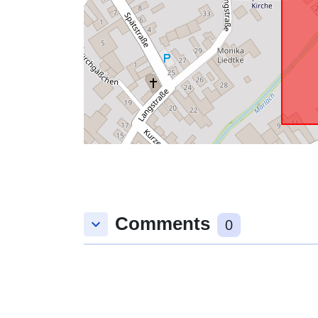
Comments
keyboard_arrow_down
0