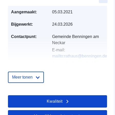
Aangemaakt:
05.03.2021
Bijgewerkt:
24.03.2026
Contactpunt:
Gemeinde Benningen am
Neckar
E-mail:
mailto:rathaus@benningen.de
Adres:
Studionstraße 10,
Benningen am Neckar,
71726, Deutschland
Meer tonen
URL:
http://www.benningen.de
Kwaliteit
Catalogusregister
Toegevoegd aan data.europa.eu:
:
21 February 2026