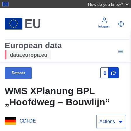
How do you know?
Inloggen
European data
data.europa.eu
0
Dataset
WMS XPlanung BPL
„Hoofdweg – Bouwlijn”
GDI-DE
Actions