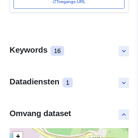
Toegangs-URL
Keywords
16
keyboard_arrow_down
Datadiensten
1
keyboard_arrow_down
Omvang dataset
keyboard_arrow_up
+