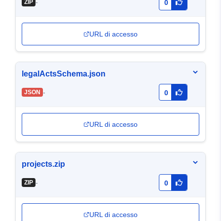
-
ZIP
0
URL di accesso
legalActsSchema.json
-
JSON
0
URL di accesso
projects.zip
-
ZIP
0
URL di accesso