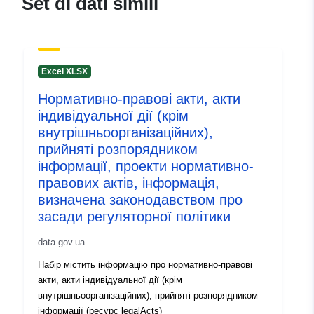
Set di dati simili
catalogo:
July 2026
Aggiornato su data.europa.eu:
29 July 2026
Excel XLSX
Identificatori:
9d2b25bd-8461-4872-b318-
Нормативно-правові акти, акти
d46cf0a6f015
індивідуальної дії (крім
внутрішньоорганізаційних),
uriRef:
http://data.europa.eu/88u/dataset
прийняті розпорядником
8461-4872-b318-d46cf0a6f015
інформації, проекти нормативно-
правових актів, інформація,
Informazioni sulla
1.0
визначена законодавством про
versione:
засади регуляторної політики
data.gov.ua
Набір містить інформацію про нормативно-правові
акти, акти індивідуальної дії (крім
внутрішньоорганізаційних), прийняті розпорядником
інформації (ресурс legalActs)