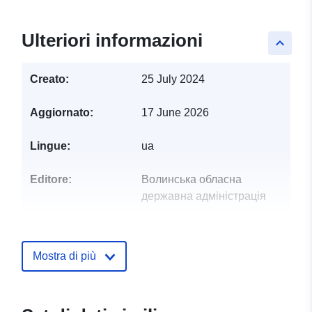
Ulteriori informazioni
keyboard_arrow_up
Creato:
25 July 2024
Aggiornato:
17 June 2026
Lingue:
ua
Editore:
Волинська обласна
державна адміністрація
Punti di contatto:
Малова Анна
E-mail:
Mostra di più
mailto:a.malova@digital.voladm.g
Registro del
Aggiunta a data.europa.eu:
28