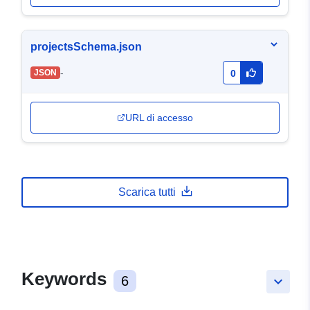
projectsSchema.json
-
JSON
0
URL di accesso
Scarica tutti
Keywords
6
keyboard_arrow_down