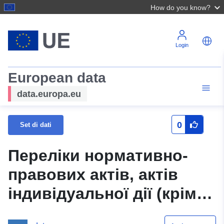
How do you know?
Login
European data
data.europa.eu
0
Set di dati
Переліки нормативно-
правових актів, актів
індивідуальної дії (крім
внутрішньо-