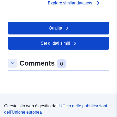
arrow_forward
Explore similar datasets
Qualità
Set di dati simili
Comments
keyboard_arrow_down
0
Questo sito web è gestito dall'
Ufficio delle pubblicazioni
dell'Unione europea