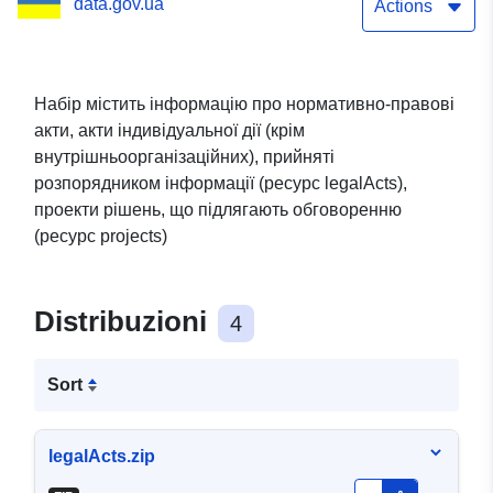
data.gov.ua
організаційних),
Actions
прийнятих
розпорядником
Набір містить інформацію про нормативно-правові
акти, акти індивідуальної дії (крім
інформації, проєкти
внутрішньоорганізаційних), прийняті
нормативно-правових
розпорядником інформації (ресурс legalActs),
проекти рішень, що підлягають обговоренню
актів
(ресурс projects)
Distribuzioni
4
Sort
legalActs.zip