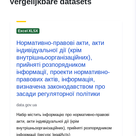
Vergelijkbare datasets
:
28 July 2026
Bijgewerkt op data.europa.eu:
29
July 2026
Excel XLSX
Identificatoren:
9d2b25bd-8461-4872-b318-
Нормативно-правові акти, акти
d46cf0a6f015
індивідуальної дії (крім
внутрішньоорганізаційних),
uriRef:
http://data.europa.eu/88u/dataset
прийняті розпорядником
8461-4872-b318-d46cf0a6f015
інформації, проекти нормативно-
правових актів, інформація,
Versie-informatie:
1.0
визначена законодавством про
засади регуляторної політики
data.gov.ua
Набір містить інформацію про нормативно-правові
акти, акти індивідуальної дії (крім
внутрішньоорганізаційних), прийняті розпорядником
інформації (ресурс legalActs)