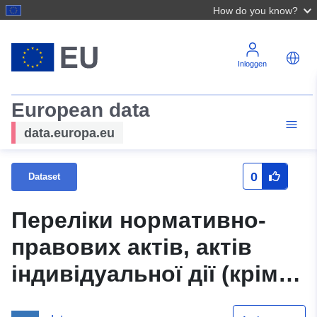
How do you know?
Inloggen
European data
data.europa.eu
0
Dataset
Переліки нормативно-
правових актів, актів
індивідуальної дії (крім
внутрішньо-