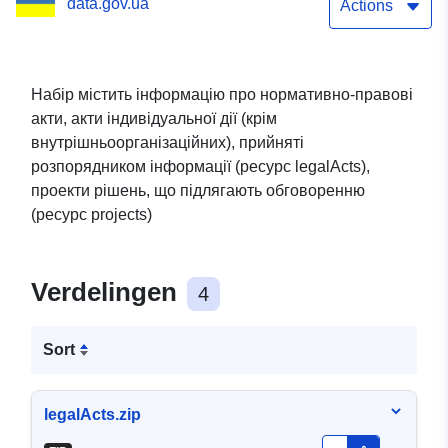
data.gov.ua
організаційних),
Actions
прийнятих
розпорядником
Набір містить інформацію про нормативно-правові
акти, акти індивідуальної дії (крім
інформації, проєкти
внутрішньоорганізаційних), прийняті
нормативно-правових
розпорядником інформації (ресурс legalActs),
проекти рішень, що підлягають обговоренню
актів
(ресурс projects)
Verdelingen
4
Sort
legalActs.zip