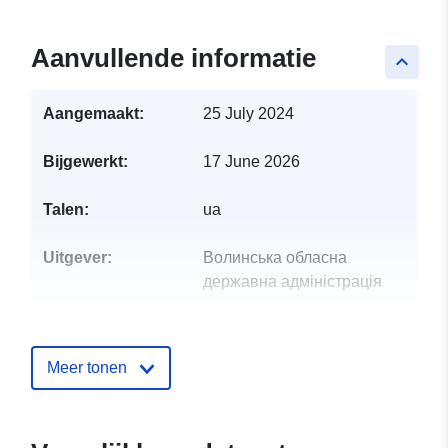
Aanvullende informatie
keyboard_arrow_up
Aangemaakt:
25 July 2024
Bijgewerkt:
17 June 2026
Talen:
ua
Uitgever:
Волинська обласна
державна адміністрація
Contactpunt:
Малова Анна
E-mail:
Meer tonen
mailto:a.malova@digital.voladm.g
Catalogusregister
Toegevoegd aan data.europa.eu: