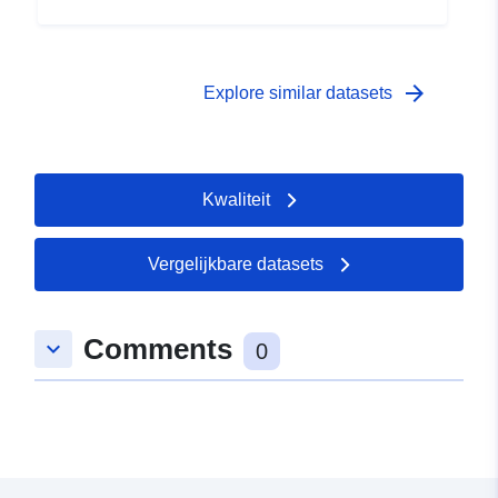
arrow_forward
Explore similar datasets
Kwaliteit
Vergelijkbare datasets
Comments
keyboard_arrow_down
0