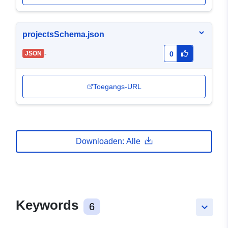
projectsSchema.json
-
JSON
0
Toegangs-URL
Downloaden: Alle
Keywords
6
keyboard_arrow_down