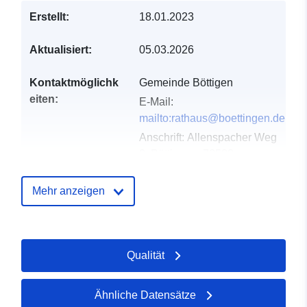
Erstellt:
18.01.2023
Aktualisiert:
05.03.2026
Kontaktmöglichk
Gemeinde Böttigen
eiten:
E-Mail:
mailto:rathaus@boettingen.de
Anschrift:
Allenspacher Weg
2, Böttingen, 78583,
Deutschland
URL:
Mehr anzeigen
http://www.boettingen.de
Verzeichnis der
Zu data.europa.eu hinzugefügt:
Qualität
Kataloge:
21 February 2026
Aktualisiert auf data.europa.eu:
02 August 2026
Ähnliche Datensätze