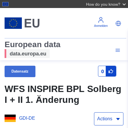
How do you know?
Anmelden
European data
data.europa.eu
0
Datensatz
WFS INSPIRE BPL Solberg
I + II 1. Änderung
GDI-DE
Actions