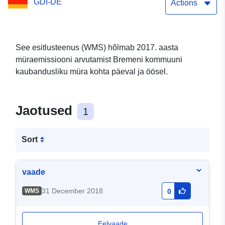
GDI-DE
Actions
See esitlusteenus (WMS) hõlmab 2017. aasta
müraemissiooni arvutamist Bremeni kommuuni
kaubandusliku müra kohta päeval ja öösel.
Jaotused
1
Sort
vaade
31 December 2018
WMS
0
Eelvaade