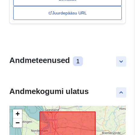
Juurdepääsu URL
Andmeteenused
1
keyboard_arrow_down
Andmekogumi ulatus
keyboard_arrow_up
+
−