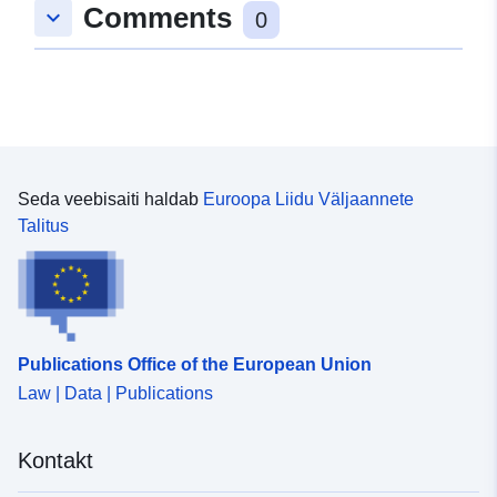
Comments
keyboard_arrow_down
53.009933 ], [ 8.484333,
0
53.009933 ], [ 8.484333,
53.59822 ] ]
Tüüp:
Polygon
uriRef:
http://data.europa.eu/88u/dataset/
dd1a-4839-aba2-8e8e1ac64c33
Seda veebisaiti haldab
Euroopa Liidu Väljaannete
Talitus
Publications Office of the European Union
Law | Data | Publications
Kontakt