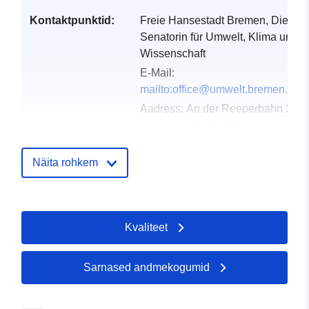
Kontaktpunktid:
Freie Hansestadt Bremen, Die
Senatorin für Umwelt, Klima und
Wissenschaft
E-Mail:
mailto:office@umwelt.bremen.de
Aadress:
An der Reeperbahn 2,
Bremen, 28217, DEU
URL:
https://umwelt.bremen.de/
Näita rohkem
Kataloogi kirje:
Lisatud andmetele.europa.eu:
21 
2026
Ajakohastatud veebisaidil Data.eu
Kvaliteet
02 August 2026
Sarnased andmekogumid
Geograafiline
Koordinaadid:
[ [ 8.484333,
ulatus:
53.59822 ], [ 8.990931,
53.59822 ], [ 8.990931,