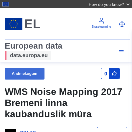
How do you know?
Sisselogimine
European data
data.europa.eu
0
Andmekogum
WMS Noise Mapping 2017
Bremeni linna
kaubanduslik müra