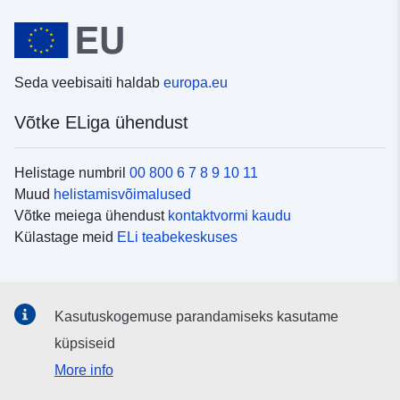
Seda veebisaiti haldab
europa.eu
Võtke ELiga ühendust
Helistage numbril
00 800 6 7 8 9 10 11
Muud
helistamisvõimalused
Võtke meiega ühendust
kontaktvormi kaudu
Külastage meid
ELi teabekeskuses
Sotsiaalmeedia
Kasutuskogemuse parandamiseks kasutame
Otsige ELi teavet
sotsiaalmeediakanalitest
küpsiseid
More info