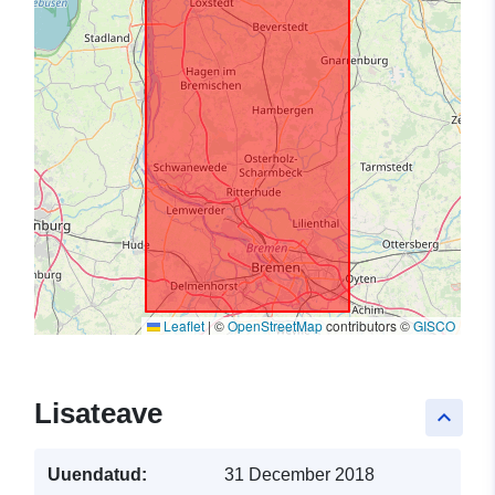
Leaflet
|
©
OpenStreetMap
contributors ©
GISCO
Lisateave
keyboard_arrow_up
Uuendatud:
31 December 2018