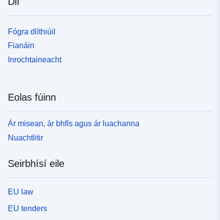
Dlí
Fógra dlíthiúil
Fianáin
Inrochtaineacht
Eolas fúinn
Ár misean, ár bhfís agus ár luachanna
Nuachtlitir
Seirbhísí eile
EU law
EU tenders