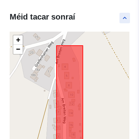
Méid tacar sonraí
keyboard_arrow_up
+
−