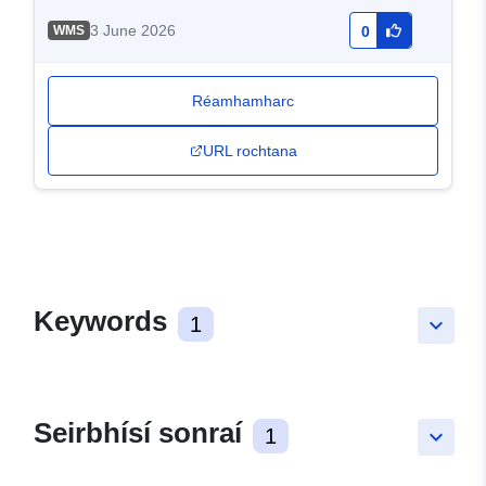
3 June 2026
WMS
0
Réamhamharc
URL rochtana
Keywords
1
keyboard_arrow_down
Seirbhísí sonraí
1
keyboard_arrow_down