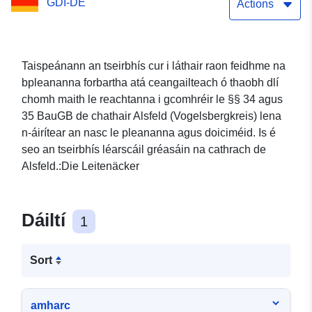
GDI-DE
Actions
Taispeánann an tseirbhís cur i láthair raon feidhme na
bpleananna forbartha atá ceangailteach ó thaobh dlí
chomh maith le reachtanna i gcomhréir le §§ 34 agus
35 BauGB de chathair Alsfeld (Vogelsbergkreis) lena
n-áirítear an nasc le pleananna agus doiciméid. Is é
seo an tseirbhís léarscáil gréasáin na cathrach de
Alsfeld.:Die Leitenäcker
Dáiltí
1
Sort
amharc