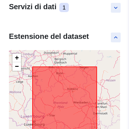
Servizi di dati
1
keyboard_arrow_down
Estensione del dataset
keyboard_arrow_up
+
−