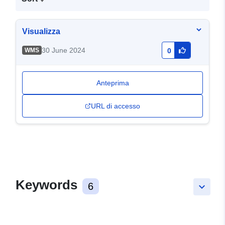
Visualizza
30 June 2024
WMS
0
Anteprima
URL di accesso
Keywords
6
keyboard_arrow_down