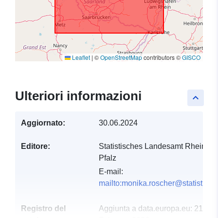
Leaflet
|
©
OpenStreetMap
contributors ©
GISCO
Ulteriori informazioni
keyboard_arrow_up
Aggiornato:
30.06.2024
Editore:
Statistisches Landesamt Rheinlan
Pfalz
E-mail:
mailto:monika.roscher@statistik.rl
Registro del
Aggiunta a data.europa.eu:
21