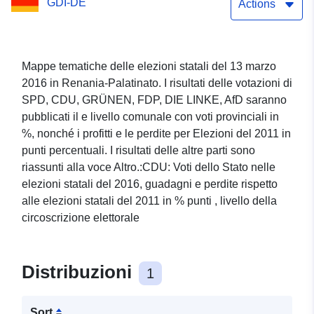
GDI-DE
rispetto alle elezioni statali
Actions
del 2011 in punti
percentuali (livello
Mappe tematiche delle elezioni statali del 13 marzo
2016 in Renania-Palatinato. I risultati delle votazioni di
distrettuale elettorale)
SPD, CDU, GRÜNEN, FDP, DIE LINKE, AfD saranno
pubblicati il e livello comunale con voti provinciali in
%, nonché i profitti e le perdite per Elezioni del 2011 in
punti percentuali. I risultati delle altre parti sono
riassunti alla voce Altro.:CDU: Voti dello Stato nelle
elezioni statali del 2016, guadagni e perdite rispetto
alle elezioni statali del 2011 in % punti , livello della
circoscrizione elettorale
Distribuzioni
1
Sort