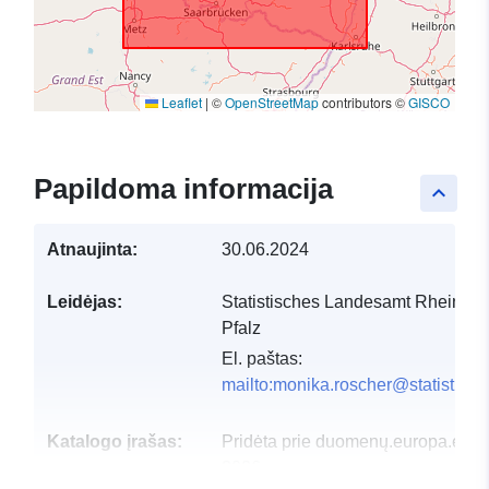
Leaflet
|
©
OpenStreetMap
contributors ©
GISCO
Papildoma informacija
keyboard_arrow_up
Atnaujinta:
30.06.2024
Leidėjas:
Statistisches Landesamt Rheinlan
Pfalz
El. paštas:
mailto:monika.roscher@statistik.rl
Katalogo įrašas:
Pridėta prie duomenų.europa.eu:
2
2026