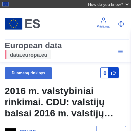
How do you know?
Prisijungti
European data
data.europa.eu
0
Duomenų rinkinys
2016 m. valstybiniai
rinkimai. CDU: valstijų
balsai 2016 m. valstijų
rinkimuose, pelnas ir