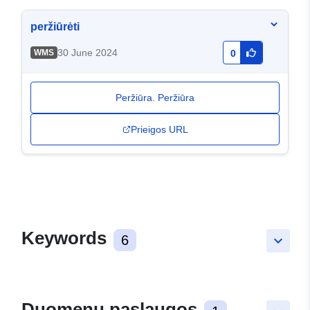
peržiūrėti
30 June 2024
WMS
0
Peržiūra. Peržiūra
Prieigos URL
Keywords
6
keyboard_arrow_down
Duomenų paslaugos