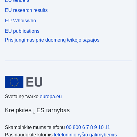
EU tenders
EU research results
EU Whoiswho
EU publications
Prisijungimas prie duomenų teikėjo sąsajos
Svetainę tvarko
europa.eu
Kreipkitės į ES tarnybas
Skambinkite mums telefonu
00 800 6 7 8 9 10 11
Pasinaudokite kitomis
telefoninio ryšio galimybėmis