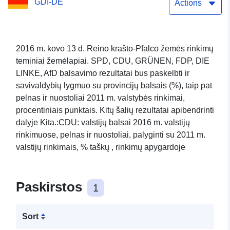
GDI-DE
nuostoliai, palyginti su
Actions
2011 m. valstijų rinkimais,
procentiniais punktais
2016 m. kovo 13 d. Reino krašto-Pfalco žemės rinkimų
teminiai žemėlapiai. SPD, CDU, GRÜNEN, FDP, DIE
(rinkimų apygardų
LINKE, AfD balsavimo rezultatai bus paskelbti ir
lygmeniu)
savivaldybių lygmuo su provincijų balsais (%), taip pat
pelnas ir nuostoliai 2011 m. valstybės rinkimai,
procentiniais punktais. Kitų šalių rezultatai apibendrinti
dalyje Kita.:CDU: valstijų balsai 2016 m. valstijų
rinkimuose, pelnas ir nuostoliai, palyginti su 2011 m.
valstijų rinkimais, % taškų , rinkimų apygardoje
Paskirstos
1
Sort