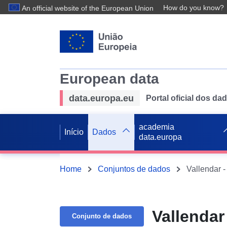
How do you know?
An official website of the European Union
European data
data.europa.eu
Portal oficial dos d
academia
Início
Dados
data.europa
Home
Conjuntos de dados
Vallendar 
Vallenda
Conjunto de dados