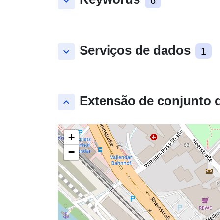
keyboard_arrow_down
6
Serviços de dados
keyboard_arrow_down
1
Extensão de conjunto 
keyboard_arrow_up
+
−