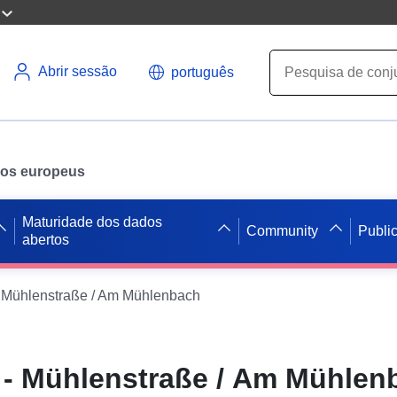
Abrir sessão
português
ados europeus
Maturidade dos dados
Community
Publi
abertos
- Mühlenstraße / Am Mühlenbach
r - Mühlenstraße / Am Mühlen