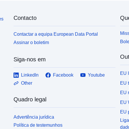
Contacto
Qu
es
Miss
Contactar a equipa European Data Portal
Bole
Assinar o boletim
Out
Siga-nos em
EU 
LinkedIn
Facebook
Youtube
EU 
Other
EU r
Quadro legal
EU 
EU p
Advertência jurídica
Liga
Política de testemunhos
dad