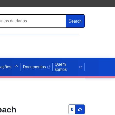
Search
Quem
cações
Documentos
somos
bach
0