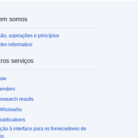
em somos
ão, aspirações e princípios
tim informativo
ros serviços
law
tenders
esearch results
Whoiswho
ublications
ção à interface para os fornecedores de
os