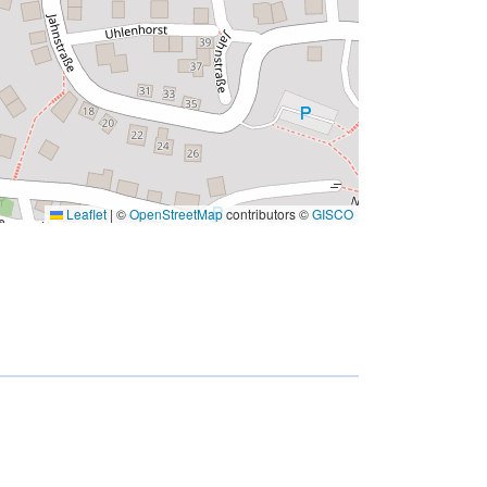
Leaflet
|
©
OpenStreetMap
contributors ©
GISCO