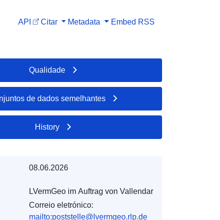
API
Citar
Metadata
Embed
RSS
Qualidade
njuntos de dados semelhantes
History
08.06.2026
LVermGeo im Auftrag von Vallendar
Correio eletrónico:
mailto:poststelle@lvermgeo.rlp.de