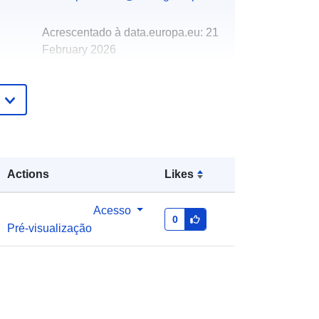
Acrescentado à data.europa.eu:
21
February 2026
Atualizado em data.europa.eu:
02
August 2026
Coordenadas:
[ [ 7.61408, 50.3994 ],
[ 7.61717, 50.3994 ], [ 7.61717,
50.3979 ], [ 7.61408, 50.3979 ], [
Actions
Likes
7.61408, 50.3994 ] ]
Tipo:
Polygon
Acesso
0
Pré-visualização
http://data.europa.eu/88u/dataset/9d
e04670-ee29-8d0c-a581-
0efeba5a734e