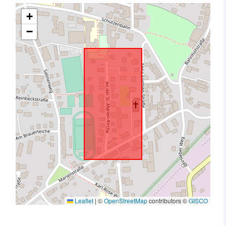
+
−
Leaflet
|
©
OpenStreetMap
contributors ©
GISCO