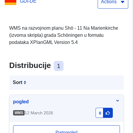
GDI-DE
Actions
WMS na razvojnom planu Shö - 11 Na Marienkirche
(izvorna skripta) grada Schöningen u formatu
podataka XPlanGML Version 5.4
Distribucije
1
Sort
pogled
12 March 2026
WMS
0
Pretpregled