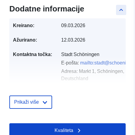
Dodatne informacije
keyboard_arrow_up
Kreirano:
09.03.2026
Ažurirano:
12.03.2026
Kontaktna točka:
Stadt Schöningen
E-pošta:
mailto:stadt@schoeninge
Adresa:
Markt 1, Schöningen, D-3
Deutschland
URL:
https://www.schoeningen.de/leben
wohnen/bauleitplanung/bauleitplae
Prikaži više
Kataloški
Dodano u data.europa.eu:
21 Mar
registar:
Ažurirano na temelju podataka.eu
Kvaliteta
02 August 2026