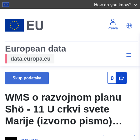
How do you know?
Prijava
European data
data.europa.eu
0
Skup podataka
WMS o razvojnom planu
Shö - 11 U crkvi svete
Marije (izvorno pismo)
grada Schöningena