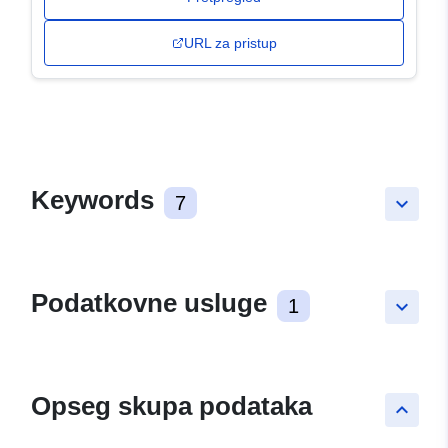
URL za pristup
Keywords
7
keyboard_arrow_down
Podatkovne usluge
1
keyboard_arrow_down
Opseg skupa podataka
keyboard_arrow_up