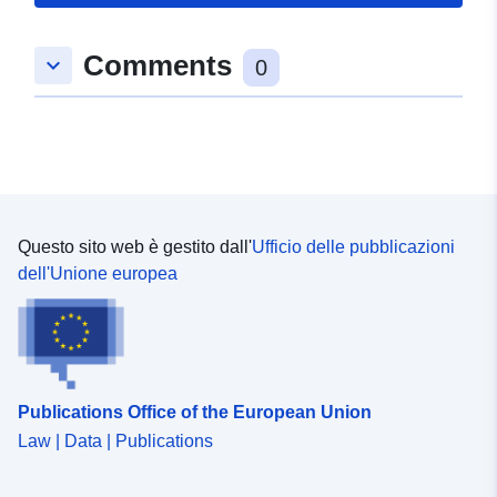
49.1487905 ], [ 9.2496124,
49.1406697 ], [ 9.2331259,
Comments
keyboard_arrow_down
49.1406697 ], [ 9.2331259,
0
49.1487905 ] ]
Tipo:
Polygon
Conforme a:
Risorsa:
http://data.europa.eu/eli/reg/2009/
Questo sito web è gestito dall'
Ufficio delle pubblicazioni
uriRef:
http://data.europa.eu/88u/dataset/
dell'Unione europea
7bf5-4821-853f-ff6fcd54f5c9
Publications Office of the European Union
Law | Data | Publications