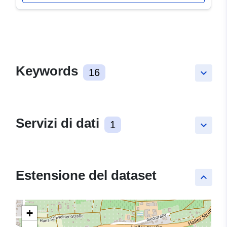
Keywords
16
keyboard_arrow_down
Servizi di dati
1
keyboard_arrow_down
Estensione del dataset
keyboard_arrow_up
+