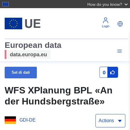
How do you know?
Login
European data
data.europa.eu
0
Set di dati
WFS XPlanung BPL «An
der Hundsbergstraße»
GDI-DE
Actions