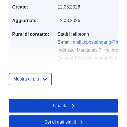
Creato:
12.03.2026
Aggiornato:
12.03.2026
Punti di contatto:
Stadt Heilbronn
E-mail:
mailto:posteingang@heilb
Indirizzo:
Marktplatz 7, Heilbronn,
Dataset Testo del segnaposto del 
http://www.heilbronn.de
Mostra di più
Registro del
Aggiunta a data.europa.eu:
21
catalogo:
March 2026
Aggiornato su data.europa.eu:
02 August 2026
Qualità
Spaziale:
Coordinate:
[ [ 9.2331259,
Set di dati simili
49.1487905 ], [ 9.2496124,