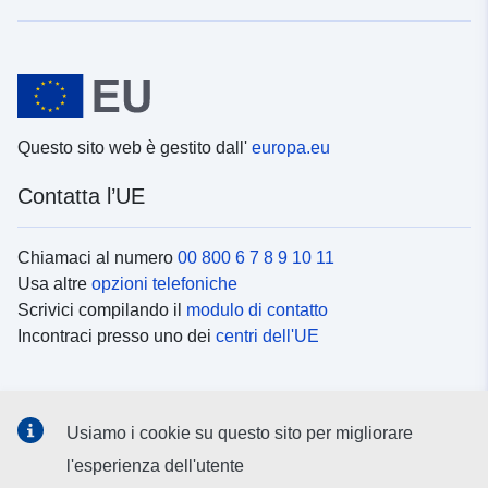
Questo sito web è gestito dall'
europa.eu
Contatta l’UE
Chiamaci al numero
00 800 6 7 8 9 10 11
Usa altre
opzioni telefoniche
Scrivici compilando il
modulo di contatto
Incontraci presso uno dei
centri dell'UE
Social media
Usiamo i cookie su questo sito per migliorare
Cerca i
canali social
l'esperienza dell'utente