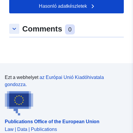
50.5378 ], [ 7.09296,
Hasonló adatkészletek
50.5376 ], [ 7.09258,
50.5376 ], [ 7.09258,
50.5378 ] ]
Comments
keyboard_arrow_down
0
Típus:
Polygon
uriRef:
http://data.europa.eu/88u/dataset
f09c-0002-20c5-2c72b5395c2c
Ezt a webhelyet
az Európai Unió Kiadóhivatala
gondozza.
Publications Office of the European Union
Law | Data | Publications