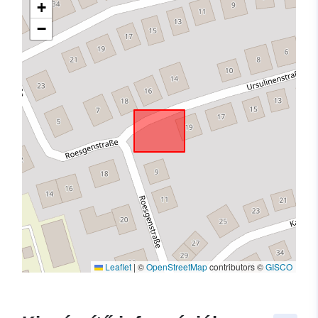
+
−
Leaflet
|
©
OpenStreetMap
contributors ©
GISCO