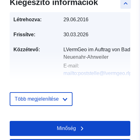
Kiegészítő információk
keyboard_arrow_up
Létrehozva:
29.06.2016
Frissítve:
30.03.2026
Közzétevő:
LVermGeo im Auftrag von Bad
Neuenahr-Ahrweiler
E-mail:
mailto:poststelle@lvermgeo.rlp.de
Katalógus-
Hozzáadva a data.europa.eu-hoz:
nyilvántartás:
21 February 2026
Több megjelenítése
Frissítve: data.europa.eu:
02
August 2026
Minőség
Térbeli:
Koordináták:
[ [ 7.09258,
50.5378 ], [ 7.09296,