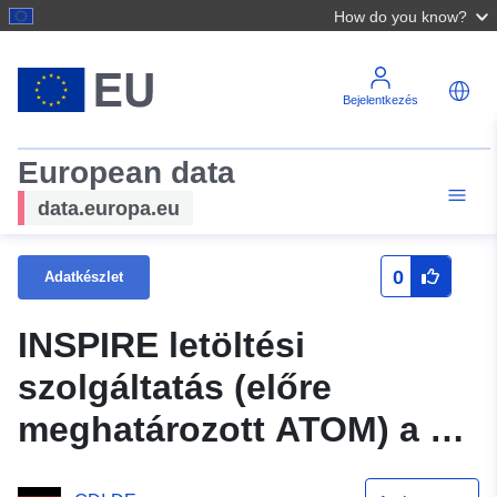
How do you know?
Bejelentkezés
European data
data.europa.eu
0
Adatkészlet
INSPIRE letöltési
szolgáltatás (előre
meghatározott ATOM) a 10
2. adatkészlet-folyosóhoz.