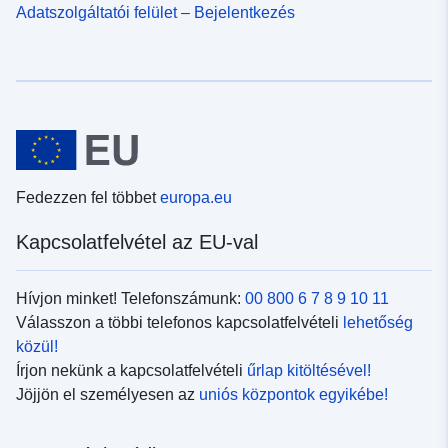
Adatszolgáltatói felület – Bejelentkezés
Fedezzen fel többet
europa.eu
Kapcsolatfelvétel az EU-val
Hívjon minket! Telefonszámunk:
00 800 6 7 8 9 10 11
Válasszon a többi telefonos kapcsolatfelvételi
lehetőség
közül!
Írjon nekünk a kapcsolatfelvételi
űrlap kitöltésével!
Jöjjön el személyesen az
uniós központok egyikébe!