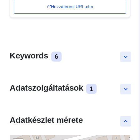
Hozzáférési URL-cím
Keywords
6
keyboard_arrow_down
Adatszolgáltatások
1
keyboard_arrow_down
Adatkészlet mérete
keyboard_arrow_up