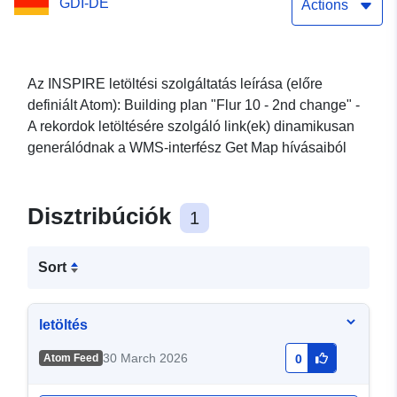
GDI-DE
Actions
Az INSPIRE letöltési szolgáltatás leírása (előre
definiált Atom): Building plan "Flur 10 - 2nd change" -
A rekordok letöltésére szolgáló link(ek) dinamikusan
generálódnak a WMS-interfész Get Map hívásaiból
Disztribúciók
1
Sort
letöltés
30 March 2026
Atom Feed
0