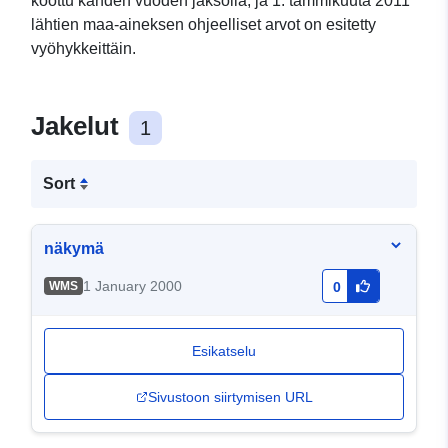
koottu kahden vuoden jaksolla, ja 1. tammikuuta 2011
lähtien maa-aineksen ohjeelliset arvot on esitetty
vyöhykkeittäin.
Jakelut
1
Sort
näkymä
1 January 2000
WMS
0
Esikatselu
Sivustoon siirtymisen URL