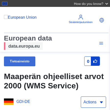
How do you know?
Sisäänkirjautuminen
European data
data.europa.eu
0
Tietoaineisto
Maaperän ohjeelliset arvot
2000 (WMS Service)
GDI-DE
Actions