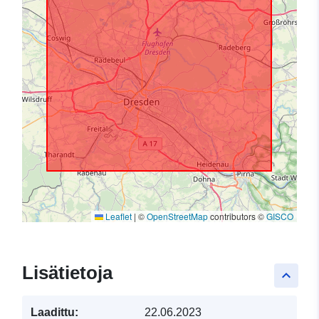
Leaflet
|
©
OpenStreetMap
contributors ©
GISCO
Lisätietoja
keyboard_arrow_up
Laadittu:
22.06.2023