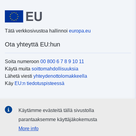
Tätä verkkosivustoa hallinnoi
europa.eu
Ota yhteyttä EU:hun
Soita numeroon
00 800 6 7 8 9 10 11
Käytä muita
soittomahdollisuuksia
Lähetä viesti
yhteydenottolomakkeella
Käy
EU:n tiedotuspisteessä
Sosiaalinen media
Käytämme evästeitä tällä sivustolla
EU
sosiaalisessa mediassa
parantaaksemme käyttäjäkokemusta
More info