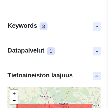
Keywords
3
keyboard_arrow_down
Datapalvelut
1
keyboard_arrow_down
Tietoaineiston laajuus
keyboard_arrow_up
+
−