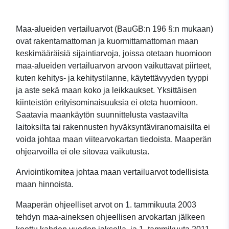
Maa-alueiden vertailuarvot (BauGB:n 196 §:n mukaan)
ovat rakentamattoman ja kuormittamattoman maan
keskimääräisiä sijaintiarvoja, joissa otetaan huomioon
maa-alueiden vertailuarvon arvoon vaikuttavat piirteet,
kuten kehitys- ja kehitystilanne, käytettävyyden tyyppi
ja aste sekä maan koko ja leikkaukset. Yksittäisen
kiinteistön erityisominaisuuksia ei oteta huomioon.
Saatavia maankäytön suunnittelusta vastaavilta
laitoksilta tai rakennusten hyväksyntäviranomaisilta ei
voida johtaa maan viitearvokartan tiedoista. Maaperän
ohjearvoilla ei ole sitovaa vaikutusta.
Arviointikomitea johtaa maan vertailuarvot todellisista
maan hinnoista.
Maaperän ohjeelliset arvot on 1. tammikuuta 2003
tehdyn maa-aineksen ohjeellisen arvokartan jälkeen