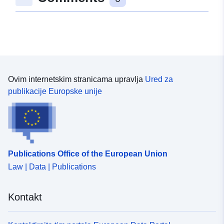
48.4070869 ], [ 9.3261933,
48.4048971 ], [ 9.3222819,
48.4048971 ], [ 9.3222819,
48.4070869 ] ]
Tip:
Polygon
Ovim internetskim stranicama upravlja
Ured za
uriRef:
http://data.europa.eu/88u/dataset
publikacije Europske unije
e48a-4f43-aa26-2375381f8408
Publications Office of the European Union
Law | Data | Publications
Kontakt