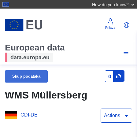
How do you know?
Prijava
European data
data.europa.eu
0
Skup podataka
WMS Müllersberg
GDI-DE
Actions