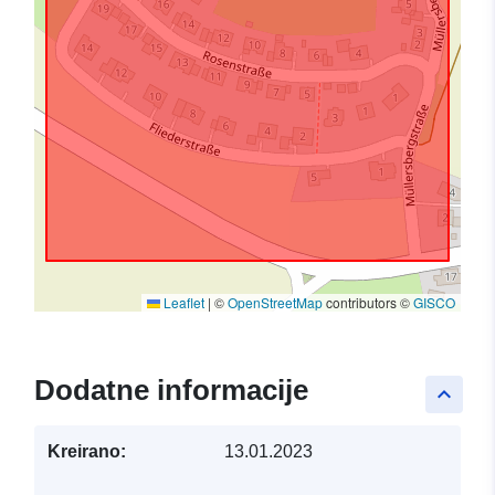
Leaflet
|
©
OpenStreetMap
contributors ©
GISCO
Dodatne informacije
keyboard_arrow_up
Kreirano:
13.01.2023