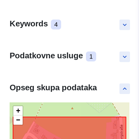
Keywords
4
keyboard_arrow_down
Podatkovne usluge
1
keyboard_arrow_down
Opseg skupa podataka
keyboard_arrow_up
+
−