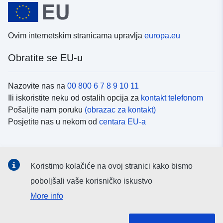
Ovim internetskim stranicama upravlja
europa.eu
Obratite se EU-u
Nazovite nas na
00 800 6 7 8 9 10 11
Ili iskoristite neku od ostalih opcija za
kontakt telefonom
Pošaljite nam poruku
(obrazac za kontakt)
Posjetite nas u nekom od
centara EU-a
Društvene mreže
Koristimo kolačiće na ovoj stranici kako bismo
Potražite kanale EU-a na
društvenim mrežama
poboljšali vaše korisničko iskustvo
More info
Institucije i tijela EU-