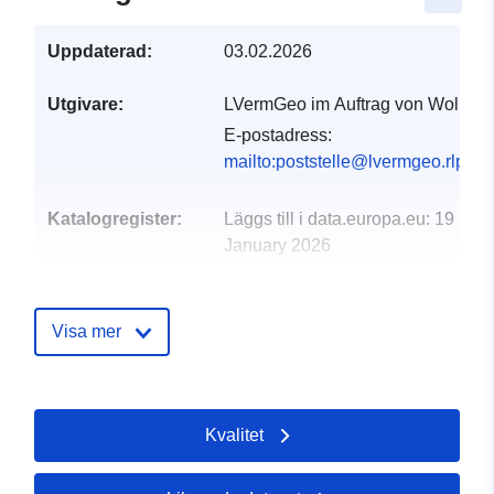
Uppdaterad:
03.02.2026
Utgivare:
LVermGeo im Auftrag von Wolken
E-postadress:
mailto:poststelle@lvermgeo.rlp.de
Katalogregister:
Läggs till i data.europa.eu:
19
January 2026
Uppdaterad på data.europa.eu:
02 August 2026
Visa mer
Spatial:
Koordinater:
[ [ 7.47215,
50.3364 ], [ 7.4766, 50.3364
], [ 7.4766, 50.3337 ], [
Kvalitet
7.47215, 50.3337 ], [
7.47215, 50.3364 ] ]