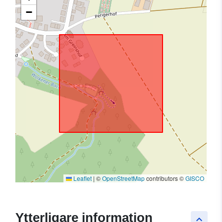
−
Leaflet
|
©
OpenStreetMap
contributors ©
GISCO
Ytterligare information
keyboard_arrow_up