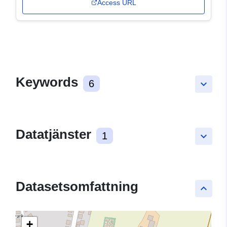
Access URL
Keywords
6
keyboard_arrow_down
Datatjänster
1
keyboard_arrow_down
Datasetsomfattning
keyboard_arrow_up
+