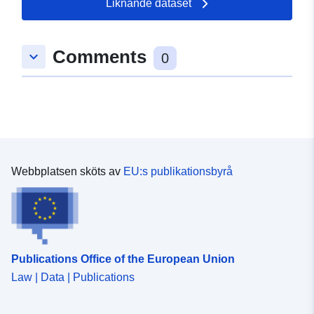
Typ:
Polygon
Liknande dataset
uriRef:
http://data.europa.eu/88u/dataset/
Comments
keyboard_arrow_down
3d56-8309-8140-11d2a3da01da
0
Webbplatsen sköts av
EU:s publikationsbyrå
Publications Office of the European Union
Law | Data | Publications