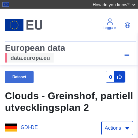
How do you know?
Logga in
European data
data.europa.eu
0
Dataset
Clouds - Greinshof, partiell
utvecklingsplan 2
GDI-DE
Actions