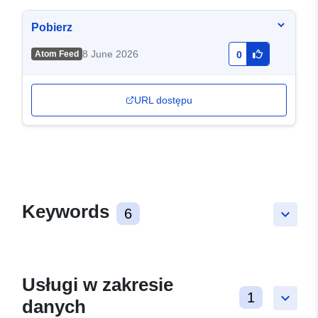
Pobierz
8 June 2026
Atom Feed
0
URL dostępu
Keywords
6
keyboard_arrow_down
Usługi w zakresie
1
keyboard_arrow_down
danych