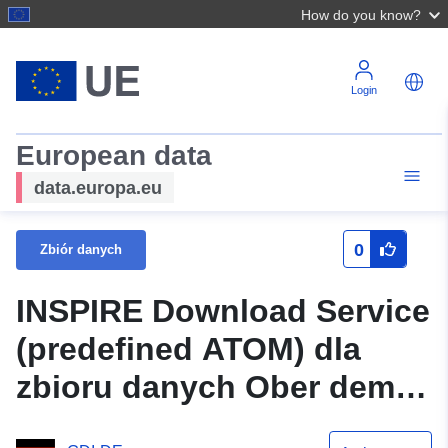
How do you know?
Login
European data
data.europa.eu
0
Zbiór danych
INSPIRE Download Service
(predefined ATOM) dla
zbioru danych Ober dem
Schieferwald, 1. zmiana