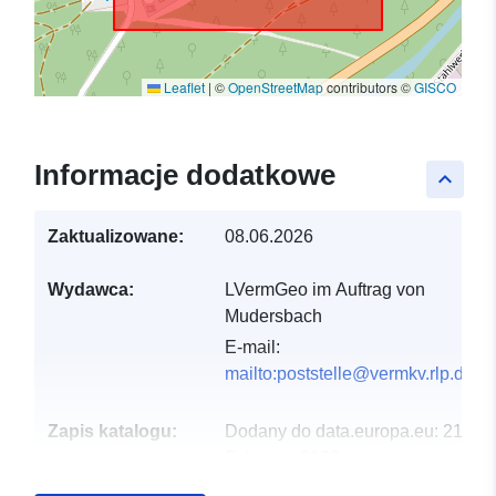
Leaflet
|
©
OpenStreetMap
contributors ©
GISCO
Informacje dodatkowe
keyboard_arrow_up
Zaktualizowane:
08.06.2026
Wydawca:
LVermGeo im Auftrag von
Mudersbach
E-mail:
mailto:poststelle@vermkv.rlp.de
Zapis katalogu:
Dodany do data.europa.eu:
21
February 2026
Zaktualizowano dane.europa.eu: