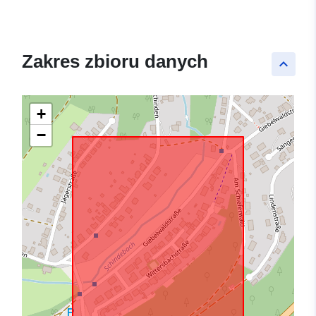
Zakres zbioru danych
keyboard_arrow_up
+
−