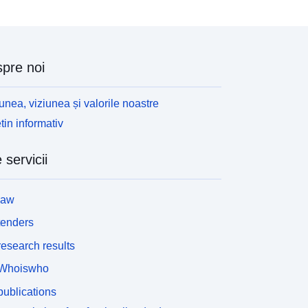
pre noi
unea, viziunea și valorile noastre
tin informativ
 servicii
law
tenders
esearch results
Whoiswho
ublications