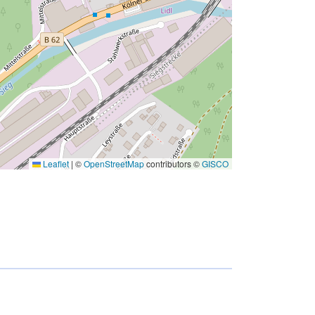
Leaflet
|
©
OpenStreetMap
contributors ©
GISCO