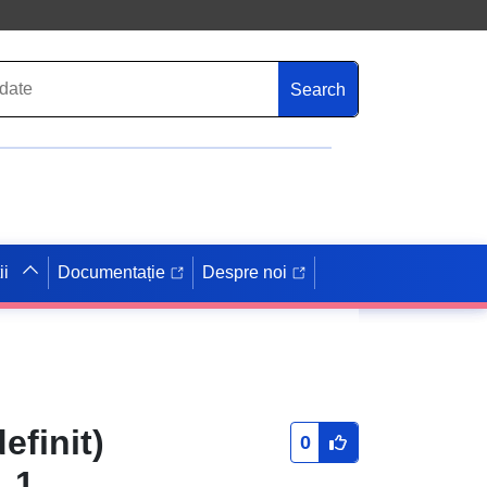
Search
ii
Documentație
Despre noi
efinit)
0
 1.