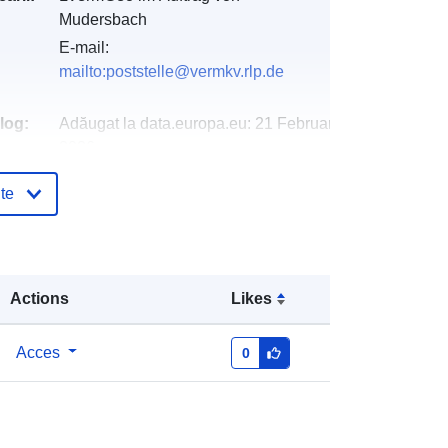
Mudersbach
E-mail:
mailto:poststelle@vermkv.rlp.de
log:
Adăugat la data.europa.eu:
21 February
2026
Informații actualizate la data a.europa.eu:
te
02 August 2026
Coordonate:
[ [ 7.95027, 50.8391 ], [
7.95546, 50.8391 ], [ 7.95546,
Actions
Likes
50.8353 ], [ 7.95027, 50.8353 ], [
7.95027, 50.8391 ] ]
Tip:
Polygon
Acces
0
http://data.europa.eu/88u/dataset/9e
d03d35-cac6-0002-7f97-