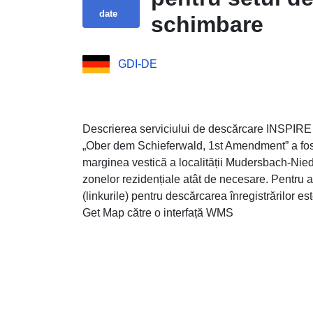
date
schimbare
GDI-DE
Descrierea serviciului de descărcare INSPIRE 
„Ober dem Schieferwald, 1st Amendment” a fost
marginea vestică a localității Mudersbach-Niede
zonelor rezidențiale atât de necesare. Pentru a 
(linkurile) pentru descărcarea înregistrărilor es
Get Map către o interfață WMS