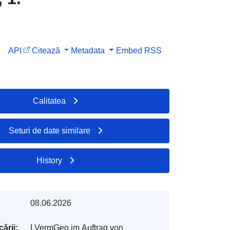
API
Citează
Metadata
Embed
RSS
Calitatea
Seturi de date similare
History
08.06.2026
ării:
LVermGeo im Auftrag von