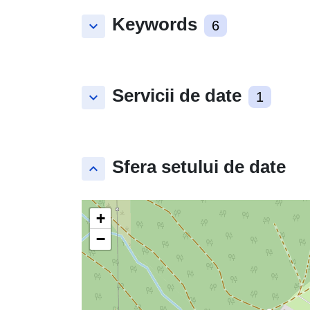
Keywords
keyboard_arrow_down
6
Servicii de date
keyboard_arrow_down
1
Sfera setului de date
keyboard_arrow_up
+
−