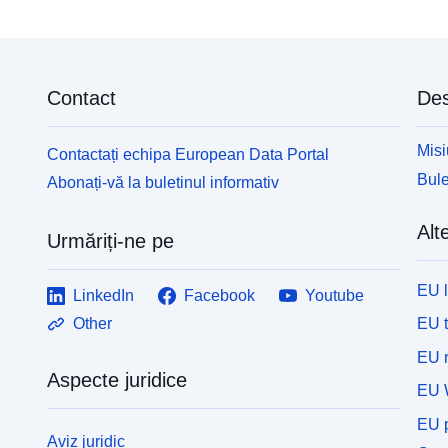
Contact
Des
Misi
Contactați echipa European Data Portal
Bule
Abonați-vă la buletinul informativ
Alte
Urmăriți-ne pe
EU 
LinkedIn
Facebook
Youtube
EU 
Other
EU r
Aspecte juridice
EU 
EU p
Aviz juridic