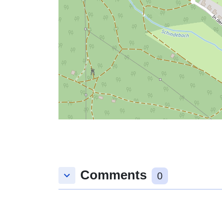
Comments
keyboard_arrow_down
0