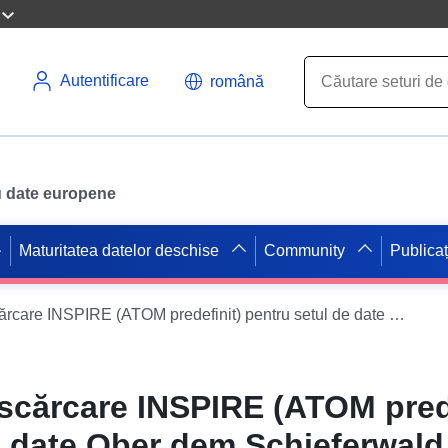
Autentificare
română
ru date europene
Maturitatea datelor deschise
Community
Publicaț
Serviciul de descărcare INSPIRE (ATOM predefinit) pentru setul de date Ober dem Schieferwald, 1. schimbare
escărcare INSPIRE (ATOM pred
e date Ober dem Schieferwald,