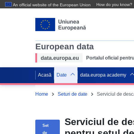
How do you know?
An official website of the European Union
European data
data.europa.eu
Portalul oficial pent
Acasă
Date
data.europa academy
Home
Seturi de date
Serviciul de d
Set
pentru setul d
de