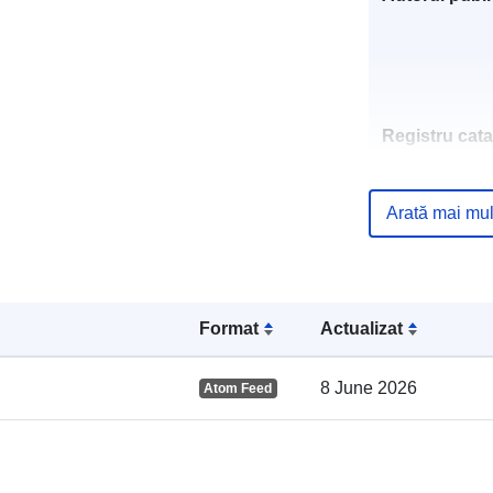
Registru cata
Arată mai mul
Spațial:
Format
Actualizat
8 June 2026
Atom Feed
uriRef: