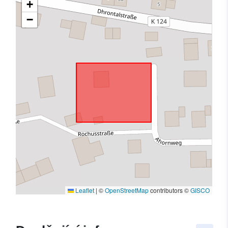
+
−
Leaflet
|
©
OpenStreetMap
contributors ©
GISCO