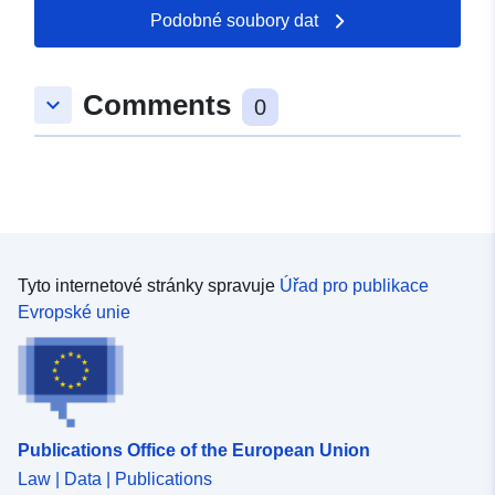
7.15342, 49.8344 ] ]
Podobné soubory dat
Typ:
Polygon
Comments
keyboard_arrow_down
uriRef:
http://data.europa.eu/88u/dataset/
0
729e-1a3c-e81b-ec54a0ee50f1
Tyto internetové stránky spravuje
Úřad pro publikace
Evropské unie
Publications Office of the European Union
Law | Data | Publications