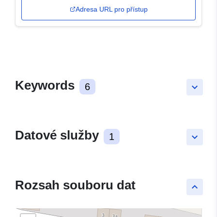
Adresa URL pro přístup
Keywords
6
keyboard_arrow_down
Datové služby
1
keyboard_arrow_down
Rozsah souboru dat
keyboard_arrow_up