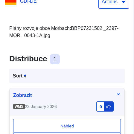
GDI-DE
Actions
Plány rozvoje obce Morbach:BBP07231502 _2397-
MOR _0043-1A.jpg
Distribuce
1
Sort
Zobrazit
23 January 2026
WMS
0
Náhled