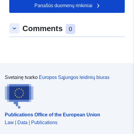
7.15342, 49.8344 ] ]
Panašūs duomenų rinkiniai
Rūšis:
Polygon
Comments
keyboard_arrow_down
uriRef:
http://data.europa.eu/88u/dataset/
0
729e-1a3c-e81b-ec54a0ee50f1
Svetainę tvarko
Europos Sąjungos leidinių biuras
Publications Office of the European Union
Law | Data | Publications