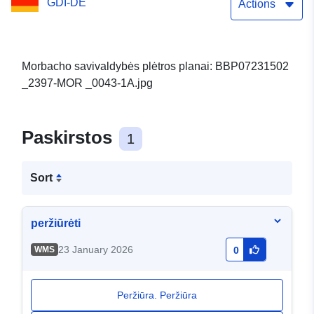
GDI-DE
Actions
Morbacho savivaldybės plėtros planai: BBP07231502
_2397-MOR _0043-1A.jpg
Paskirstos
1
Sort
peržiūrėti
23 January 2026
WMS
0
Peržiūra. Peržiūra