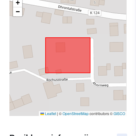
+
−
Leaflet
|
©
OpenStreetMap
contributors ©
GISCO