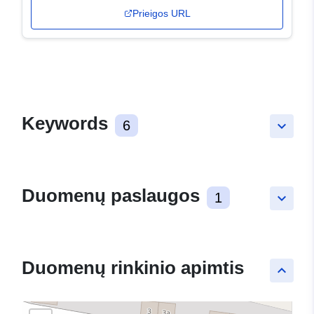
Prieigos URL
Keywords
6
keyboard_arrow_down
Duomenų paslaugos
1
keyboard_arrow_down
Duomenų rinkinio apimtis
keyboard_arrow_up