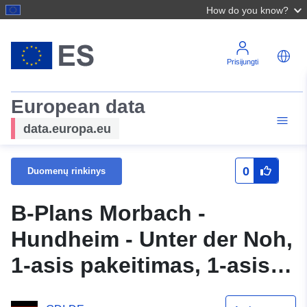
How do you know?
Prisijungti
European data
data.europa.eu
0
Duomenų rinkinys
B-Plans Morbach -
Hundheim - Unter der Noh,
1-asis pakeitimas, 1-asis
pakeitimas