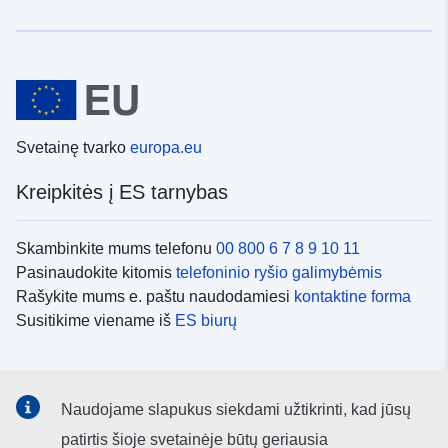
Svetainę tvarko
europa.eu
Kreipkitės į ES tarnybas
Skambinkite mums telefonu
00 800 6 7 8 9 10 11
Pasinaudokite kitomis
telefoninio ryšio galimybėmis
Rašykite mums e. paštu naudodamiesi
kontaktine forma
Susitikime viename iš
ES biurų
Socialiniai tinklai
Naudojame slapukus siekdami užtikrinti, kad jūsų
ES
socialinių tinklų kanalai
patirtis šioje svetainėje būtų geriausia