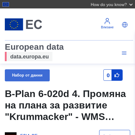
How do you know?
Влизане
European data
data.europa.eu
0
Набор от данни
B-Plan 6-020d 4. Промяна
на плана за развитие
"Krummacker" - WMS
(xPlanBox)