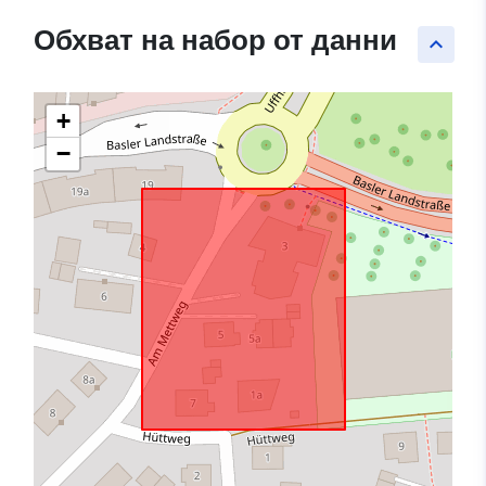
Обхват на набор от данни
keyboard_arrow_up
+
−