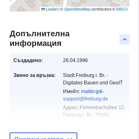
Leaflet
|
©
OpenStreetMap
contributors ©
GISCO
Допълнителна
keyboard_arrow_up
информация
Създадено:
26.04.1996
Звено за връзка:
Stadt Freiburg i. Br. -
Digitales Bauen und GeoIT
Имейл:
mailto:gdi-
support@freiburg.de
Адрес:
Fehrenbachallee 12,
Freiburg i. Br., 79106,
Deutschland
URL адрес:
http://www.freiburg.de/gdm