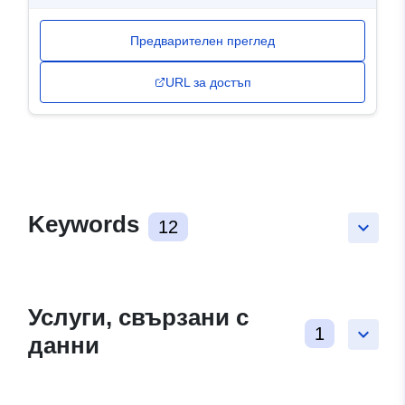
Предварителен преглед
URL за достъп
Keywords
12
keyboard_arrow_down
Услуги, свързани с
1
keyboard_arrow_down
данни