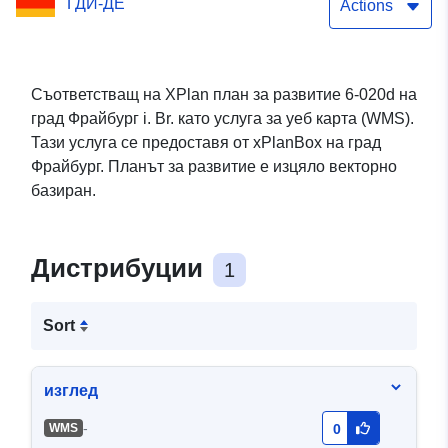
ГДИ-ДЕ
Actions
Съответстващ на XPlan план за развитие 6-020d на
град Фрайбург i. Br. като услуга за уеб карта (WMS).
Тази услуга се предоставя от xPlanBox на град
Фрайбург. Планът за развитие е изцяло векторно
базиран.
Дистрибуции
1
Sort
изглед
-
WMS
0