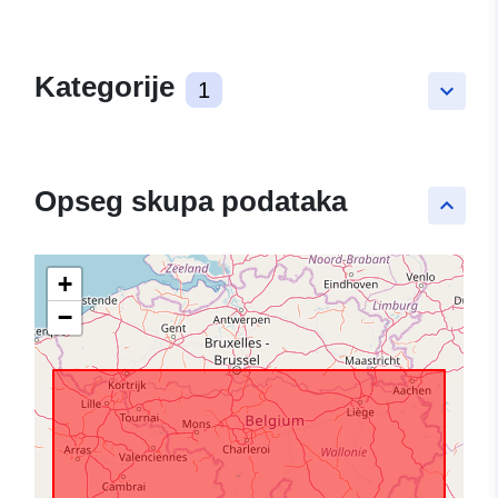
Kategorije
1
keyboard_arrow_down
Opseg skupa podataka
keyboard_arrow_up
+
−