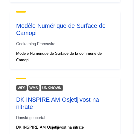
2.54, 49.49 ], [ 2.54, 50.85 ] ]
Tip:
Polygon
Modèle Numérique de Surface de
Identifikatori:
9f6b23d3-c4de-4326-b423-
Camopi
409913cfa6b5
Geokatalog Francuska
uriRef:
http://data.europa.eu/88u/dataset/
Modèle Numérique de Surface de la commune de
c4de-4326-b423-409913cfa6b5
Camopi.
Periodičnost
monthly
obračuna:
WFS
WMS
UNKNOWN
Vremenska
18 February 2020
DK INSPIRE AM Osjetljivost na
pokrivenost:
nitrate
Danski geoportal
DK INSPIRE AM Osjetljivost na nitrate