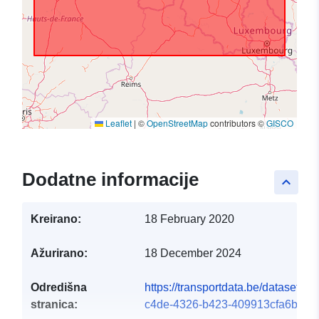
Leaflet
|
©
OpenStreetMap
contributors ©
GISCO
Dodatne informacije
keyboard_arrow_up
Kreirano:
18 February 2020
Ažurirano:
18 December 2024
Odredišna
https://transportdata.be/dataset/9f
stranica:
c4de-4326-b423-409913cfa6b5#