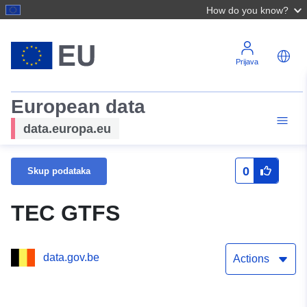
How do you know?
Prijava
European data
data.europa.eu
0
Skup podataka
TEC GTFS
data.gov.be
Actions