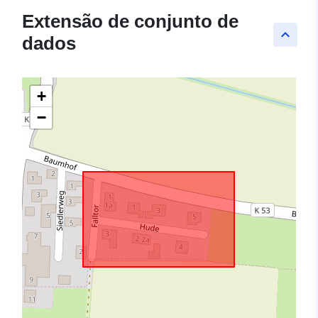
Extensão de conjunto de
keyboard_arrow_up
dados
+
−