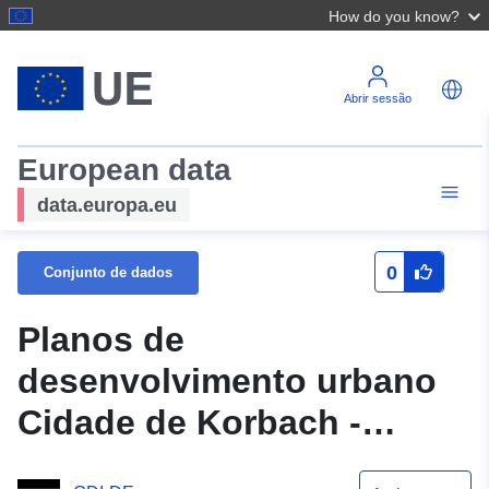
How do you know?
Abrir sessão
European data
data.europa.eu
0
Conjunto de dados
Planos de
desenvolvimento urbano
Cidade de Korbach -
BP_1782001000P1G