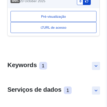
20 October 2025
WMS
0
Pré-visualização
URL de acesso
Keywords
1
keyboard_arrow_down
Serviços de dados
1
keyboard_arrow_down