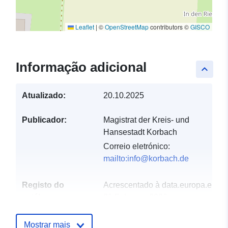
Leaflet
|
©
OpenStreetMap
contributors ©
GISCO
Informação adicional
keyboard_arrow_up
Atualizado:
20.10.2025
Publicador:
Magistrat der Kreis- und
Hansestadt Korbach
Correio eletrónico:
mailto:info@korbach.de
Registo do
Acrescentado à data.europa.eu:
catálogo:
21 February 2026
Atualizado em data.europa.eu:
02 August 2026
Mostrar mais