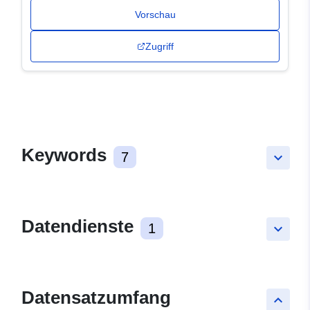
Vorschau
Zugriff
Keywords
7
keyboard_arrow_down
Datendienste
1
keyboard_arrow_down
Datensatzumfang
keyboard_arrow_up