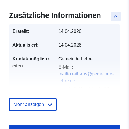
Zusätzliche Informationen
keyboard_arrow_up
Erstellt:
14.04.2026
Aktualisiert:
14.04.2026
Kontaktmöglichk
Gemeinde Lehre
eiten:
E-Mail:
mailto:rathaus@gemeinde-
lehre.de
Anschrift:
Marktstraße 10,
Lehre, D-38165,
Deutschland
Mehr anzeigen
URL:
https://gemeinde-
lehre.de