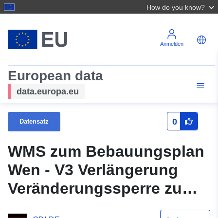
How do you know?
Anmelden
European data
data.europa.eu
0
Datensatz
WMS zum Bebauungsplan
Wen - V3 Verlängerung
Veränderungssperre zum
Bebauungsplan Im