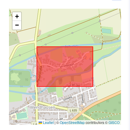
+
−
Leaflet
|
©
OpenStreetMap
contributors ©
GISCO