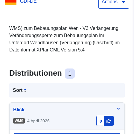
GDI-DE
Unterdorf Wendhausen
Actions
(Verlängerung) (Urschrift)
der Gemeinde Lehre
WMS) zum Bebauungsplan Wen - V3 Verlängerung
Veränderungssperre zum Bebauungsplan Im
Unterdorf Wendhausen (Verlängerung) (Urschrift) im
Datenformat XPlanGML Version 5.4
Distributionen
1
Sort
Blick
14 April 2026
WMS
0