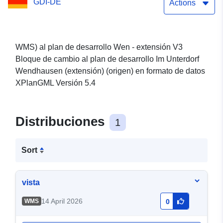
GDI-DE
Wendhausen (extensión)
Actions
(origen) del municipio
Lehr
WMS) al plan de desarrollo Wen - extensión V3
Bloque de cambio al plan de desarrollo Im Unterdorf
Wendhausen (extensión) (origen) en formato de datos
XPlanGML Versión 5.4
Distribuciones
1
Sort
vista
14 April 2026
WMS
0