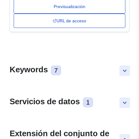
Previsualización
URL de acceso
Keywords
7
keyboard_arrow_down
Servicios de datos
1
keyboard_arrow_down
Extensión del conjunto de