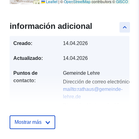
Leaflet
|
©
OpenStreetMap
contributors ©
GISCO
información adicional
keyboard_arrow_up
Creado:
14.04.2026
Actualizado:
14.04.2026
Puntos de
Gemeinde Lehre
contacto:
Dirección de correo electrónico:
mailto:rathaus@gemeinde-
lehre.de
Dirección:
Marktstraße 10,
Lehre, D-38165, Deutschland
URL:
https://gemeinde-lehre.de
Mostrar más
Registro del
Añadido a data.europa.eu:
02