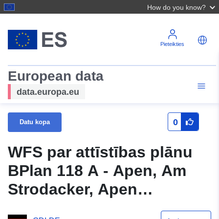
How do you know?
Pieteikties
European data
data.europa.eu
0
Datu kopa
WFS par attīstības plānu
BPlan 118 A - Apen, Am
Strodacker, Apen
pašvaldības