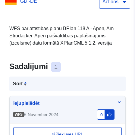
GDI-DE
paplašināšana (izcelsme)
Actions
WFS par attīstības plānu BPlan 118 A - Apen, Am
Strodacker, Apen pašvaldības paplašinājums
(izcelsme) datu formātā XPlanGML 5.1.2. versija
Sadalījumi
1
Sort
lejupielādēt
6 November 2024
WFS
0
Piekļuves URL