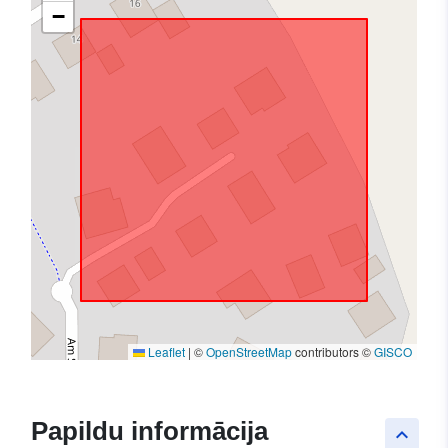
−
Leaflet
|
©
OpenStreetMap
contributors ©
GISCO
Papildu informācija
keyboard_arrow_up