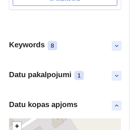
Keywords
8
keyboard_arrow_down
Datu pakalpojumi
1
keyboard_arrow_down
Datu kopas apjoms
keyboard_arrow_up
+