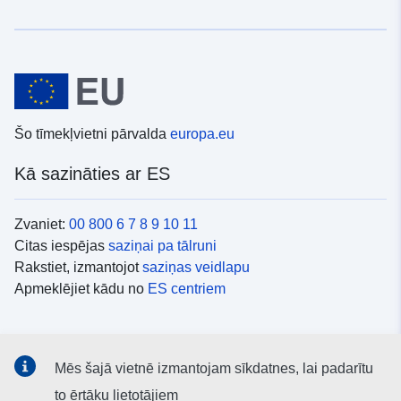
Šo tīmekļvietni pārvalda
europa.eu
Kā sazināties ar ES
Zvaniet:
00 800 6 7 8 9 10 11
Citas iespējas
saziņai pa tālruni
Rakstiet, izmantojot
saziņas veidlapu
Apmeklējiet kādu no
ES centriem
Sociālie mediji
Mēs šajā vietnē izmantojam sīkdatnes, lai padarītu
ES konti
sociālajos medijos
to ērtāku lietotājiem