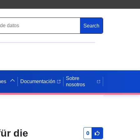
Search
Sobre
nes
Documentación
nosotros
ür die
0