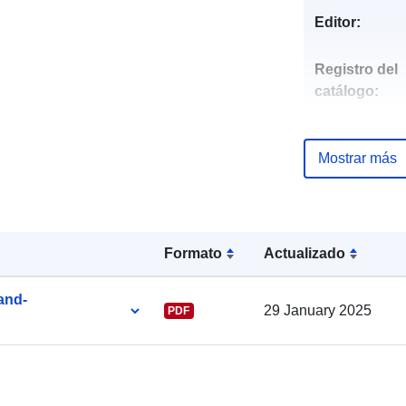
Editor:
Registro del
catálogo:
Mostrar más
Identificador
Otros
Formato
Actualizado
identificador
and-
29 January 2025
PDF
uriRef: