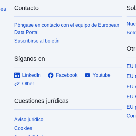
Contacto
Sob
pea
Nues
Póngase en contacto con el equipo de European
Data Portal
Bole
Suscribirse al boletín
Otr
Síganos en
EU 
LinkedIn
Facebook
Youtube
EU 
Other
EU r
EU 
Cuestiones jurídicas
EU p
Cone
Aviso jurídico
Cookies