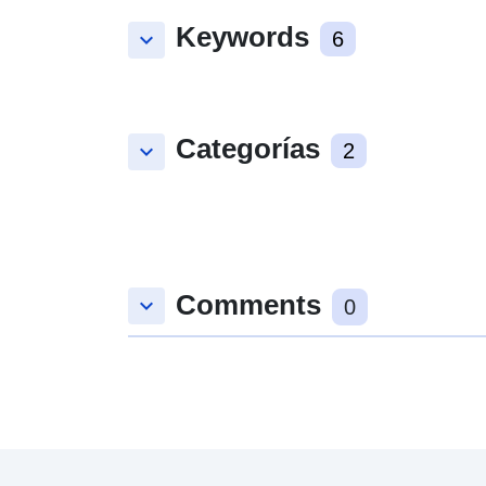
Keywords
keyboard_arrow_down
6
Categorías
keyboard_arrow_down
2
Comments
keyboard_arrow_down
0