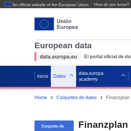
How do you know?
An official website of the European Union
European data
data.europa.eu
El portal oficial de 
data.europa
Inicio
Datos
academy
Home
Conjuntos de datos
Finanzplan 
Finanzplan 
Conjunto de