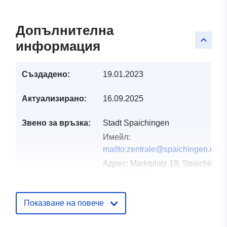
Допълнителна
keyboard_arrow_up
информация
Създадено:
19.01.2023
Актуализирано:
16.09.2025
Звено за връзка:
Stadt Spaichingen
Имейл:
mailto:zentrale@spaichingen.de
Адрес:
Markt­platz 19, Spai­chin­
gen, 78549, Deutschland
URL адрес:
http://www.spaichingen.de
Показване на повече