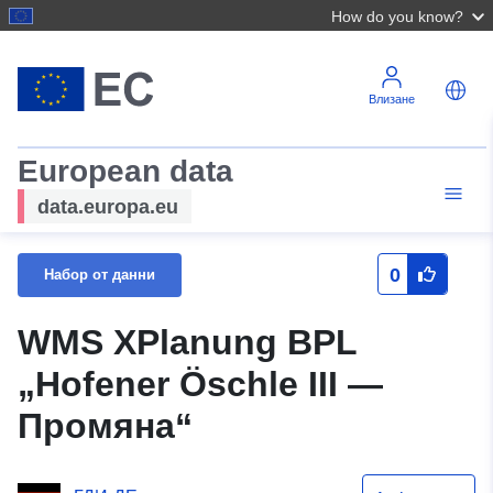
How do you know?
Влизане
European data
data.europa.eu
0
Набор от данни
WMS XPlanung BPL
„Hofener Öschle III —
Промяна“