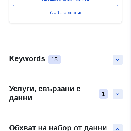
URL за достъп
Keywords
15
keyboard_arrow_down
Услуги, свързани с
1
keyboard_arrow_down
данни
Обхват на набор от данни
keyboard_arrow_up