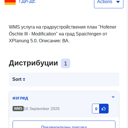
ГДИ-ДЕ
Actions
WMS услуга на градоустройствения план "Hofener
Öschle III - Modification" на град Spaichingen от
XPlanung 5.0. Описание: ВА.
Дистрибуции
1
Sort
изглед
16 September 2025
WMS
0
Предварителен преглед