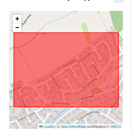
+
−
Leaflet
|
©
OpenStreetMap
contributors ©
GISCO