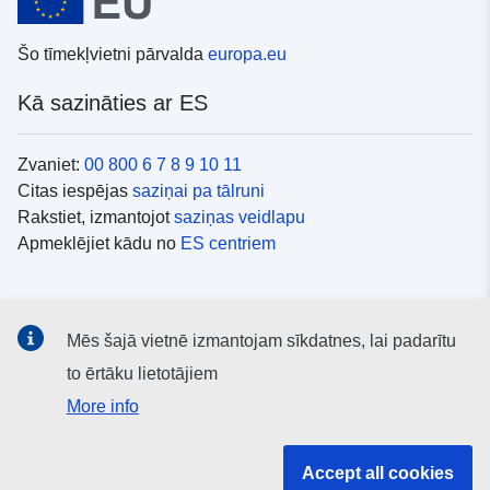
Šo tīmekļvietni pārvalda
europa.eu
Kā sazināties ar ES
Zvaniet:
00 800 6 7 8 9 10 11
Citas iespējas
saziņai pa tālruni
Rakstiet, izmantojot
saziņas veidlapu
Apmeklējiet kādu no
ES centriem
Sociālie mediji
Mēs šajā vietnē izmantojam sīkdatnes, lai padarītu
ES konti
sociālajos medijos
to ērtāku lietotājiem
More info
ES iestādes un struktūras
Accept all cookies