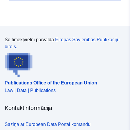
48.3905654 ], [ 9.1705559,
48.3905654 ], [ 9.1705559,
48.391838 ] ]
Tips:
Polygon
Šo tīmekļvietni pārvalda
Eiropas Savienības Publikāciju
Atbilst:
Avoti:
birojs.
http://data.europa.eu/eli/reg/2009/
uriRef:
http://data.europa.eu/88u/dataset
0042-4387-9291-c103f9e2a04d
Publications Office of the European Union
Law | Data | Publications
Kontaktinformācija
Saziņa ar European Data Portal komandu