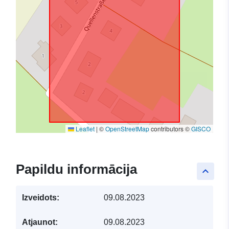
Leaflet
|
©
OpenStreetMap
contributors ©
GISCO
Papildu informācija
keyboard_arrow_up
Izveidots:
09.08.2023
Atjaunot:
09.08.2023