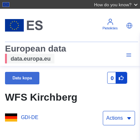
How do you know?
Pieteikties
European data
data.europa.eu
0
Datu kopa
WFS Kirchberg
GDI-DE
Actions