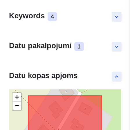
Keywords
4
keyboard_arrow_down
Datu pakalpojumi
1
keyboard_arrow_down
Datu kopas apjoms
keyboard_arrow_up
+
−